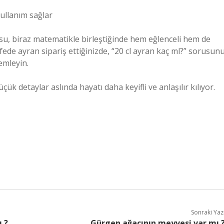
kullanım sağlar
usu, biraz matematikle birleştiğinde hem eğlenceli hem de
afede ayran sipariş ettiğinizde, “20 cl ayran kaç ml?” sorusun
emleyin.
ük detaylar aslında hayatı daha keyifli ve anlaşılır kılıyor.
Sonraki Yaz
 ?
Gürgen ağacının meyvesi var mı 