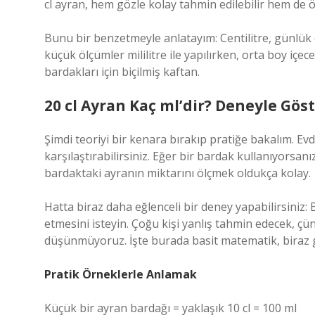
cl ayran, hem gözle kolay tahmin edilebilir hem de öl
Bunu bir benzetmeyle anlatayım: Centilitre, günlük ö
küçük ölçümler mililitre ile yapılırken, orta boy içec
bardakları için biçilmiş kaftan.
20 cl Ayran Kaç ml’dir? Deneyle Gö
Şimdi teoriyi bir kenara bırakıp pratiğe bakalım. Evd
karşılaştırabilirsiniz. Eğer bir bardak kullanıyorsan
bardaktaki ayranın miktarını ölçmek oldukça kolay.
Hatta biraz daha eğlenceli bir deney yapabilirsiniz:
etmesini isteyin. Çoğu kişi yanlış tahmin edecek, çün
düşünmüyoruz. İşte burada basit matematik, biraz g
Pratik Örneklerle Anlamak
Küçük bir ayran bardağı = yaklaşık 10 cl = 100 ml