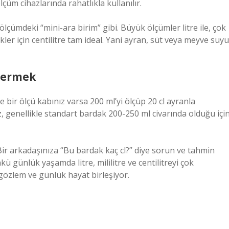
çüm cihazlarında rahatlıkla kullanılır.
lçümdeki “mini-ara birim” gibi. Büyük ölçümler litre ile, çok
ekler için centilitre tam ideal. Yani ayran, süt veya meyve suyu
stermek
e bir ölçü kabınız varsa 200 ml’yi ölçüp 20 cl ayranla
ız, genellikle standart bardak 200-250 ml civarında olduğu içi
 Bir arkadaşınıza “Bu bardak kaç cl?” diye sorun ve tahmin
kü günlük yaşamda litre, mililitre ve centilitreyi çok
özlem ve günlük hayat birleşiyor.