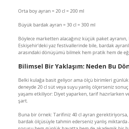
Orta boy ayran = 20 cl = 200 ml
Büyük bardak ayran = 30 cl = 300 ml
Böylece marketten alacağınız küçük paket ayranın, 
Eskişehir’deki yaz festivallerinde bile, bardak ayranla
arasındaki dönüşümü bilmek hem pratik hem de eğl
Bilimsel Bir Yaklaşım: Neden Bu D
Belki kulağa basit geliyor ama ölçü birimleri günlü
deneyde 20 cl süt veya suyu yanlış ölçerseniz sonu
yaşamı etkiliyor: Diyet yaparken, tarif hazırlarke
şart.
Buna bir örnek: Tarifiniz 40 cl ayran gerektiriyorsa,
bardak ölçüsüyle tahmin ederseniz yanlış miktarda ay
sorusu hem günlük hayatta hem de akademik bir ba