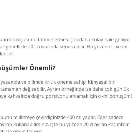
bardak ölçüsünü tahmin etmesi çok daha kolay hale geliyor.
r genellikle 20 cl civarında servis edilir. Bu yüzden cl ve ml
enceli.
önüşümler Önemli?
k yaşamda ve bilimde kritik öneme sahip. Kimyasal bir
ç tamamen değişebilir. Ayran örneğinde ise daha çok günlük
n veya kahvaltıda doğru porsiyonu anlamak için cl-ml dönüşüm
 bunu mililitreye çevirdiğinizde 400 ml yapar. Eğer sadece
ran kullanabilirsiniz. İşte bu yüzden 20 cl ayran kaç ml’dir
kışla önem taşıyor.