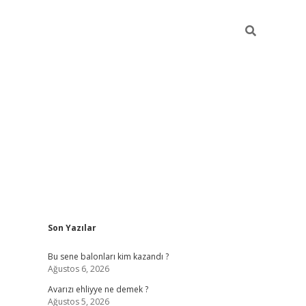
Sidebar
Son Yazılar
https://grandopera.bet/
i
Bu sene balonları kim kazandı ?
Ağustos 6, 2026
Avarızı ehliyye ne demek ?
Ağustos 5, 2026