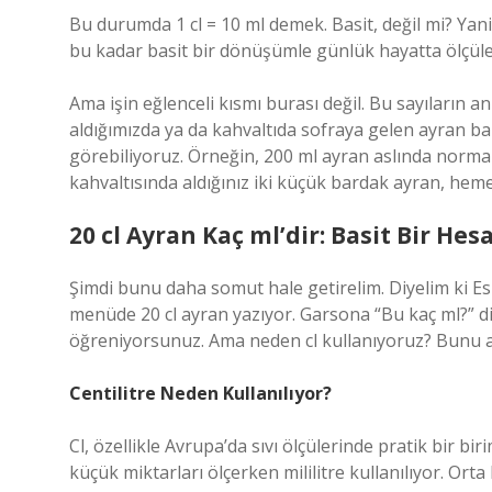
Bu durumda 1 cl = 10 ml demek. Basit, değil mi? Yani 
bu kadar basit bir dönüşümle günlük hayatta ölçü
Ama işin eğlenceli kısmı burası değil. Bu sayıların a
aldığımızda ya da kahvaltıda sofraya gelen ayran b
görebiliyoruz. Örneğin, 200 ml ayran aslında normal
kahvaltısında aldığınız iki küçük bardak ayran, heme
20 cl Ayran Kaç ml’dir: Basit Bir He
Şimdi bunu daha somut hale getirelim. Diyelim ki Es
menüde 20 cl ayran yazıyor. Garsona “Bu kaç ml?” d
öğreniyorsunuz. Ama neden cl kullanıyoruz? Bunu an
Centilitre Neden Kullanılıyor?
Cl, özellikle Avrupa’da sıvı ölçülerinde pratik bir bi
küçük miktarları ölçerken mililitre kullanılıyor. Orta 