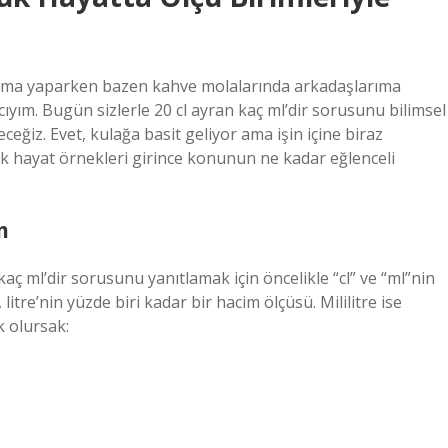
ştırma yaparken bazen kahve molalarında arkadaşlarıma
yım. Bugün sizlerle 20 cl ayran kaç ml’dir sorusunu bilimsel
eğiz. Evet, kulağa basit geliyor ama işin içine biraz
lük hayat örnekleri girince konunun ne kadar eğlenceli
m
kaç ml’dir sorusunu yanıtlamak için öncelikle “cl” ve “ml”nin
itre’nin yüzde biri kadar bir hacim ölçüsü. Mililitre ise
k olursak: