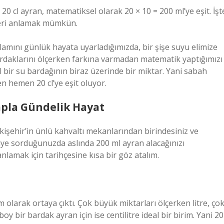
20 cl ayran, matematiksel olarak 20 × 10 = 200 ml’ye eşit. İşt
leri anlamak mümkün.
nlamını günlük hayata uyarladığımızda, bir şişe suyu elimize
ardaklarını ölçerken farkına varmadan matematik yaptığımızı
 bir su bardağının biraz üzerinde bir miktar. Yani sabah
n hemen 20 cl’ye eşit oluyor.
sapla Gündelik Hayat
kişehir’in ünlü kahvaltı mekanlarından birindesiniz ve
iye sorduğunuzda aslında 200 ml ayran alacağınızı
lamak için tarihçesine kısa bir göz atalım.
rim olarak ortaya çıktı. Çok büyük miktarları ölçerken litre, ço
boy bir bardak ayran için ise centilitre ideal bir birim. Yani 20