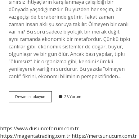
sınırsız ihtiyaçların karşılanmaya çalışıldığı bir
dünyada yaşadığımızdır. Bu yüzden her seçim, bir
vazgeçişi de beraberinde getirir. Fakat zaman
zaman insan aklı şu soruya takılır: Ölmeyen bir canlı
var mı? Bu soru sadece biyolojik bir merak değil;
aynı zamanda ekonomik bir metafordur. Çünkü tıpkı
canlılar gibi, ekonomik sistemler de doğar, büyür,
olgunlaşır ve bir gün ölür. Ancak bazı yapılar, tıpkı
“ölümsüz” bir organizma gibi, kendini sürekli
yenileyerek varlığını sürdürür. Bu yazıda “ölmeyen
canlı” fikrini, ekonomi biliminin perspektifinden…
Ölmeyen
Devamını okuyun
28 Yorum
bir
canlı
var
mı
?
https://www.dusunceforum.com.tr
https://magentatrading.com.tr
https://mertsunucum.com.tr