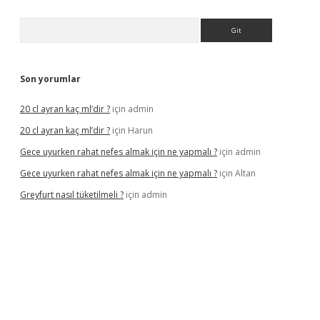
Arama
Son yorumlar
20 cl ayran kaç ml’dir ?
için
admin
20 cl ayran kaç ml’dir ?
için
Harun
Gece uyurken rahat nefes almak için ne yapmalı ?
için
admin
Gece uyurken rahat nefes almak için ne yapmalı ?
için
Altan
Greyfurt nasıl tüketilmeli ?
için
admin
s://grandopera.bet/
ilbetgir.net
betexper giriş
betexper yeni g