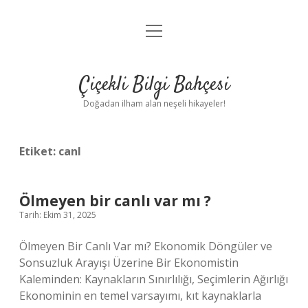
menüyü
Anasayfa
aç
Gizlilik Politikası
Çiçekli Bilgi Bahçesi
Yasal Uyarı
Doğadan ilham alan neşeli hikayeler!
Hakkımızda
Etiket:
canl
Ölmeyen bir canlı var mı ?
Tarih: Ekim 31, 2025
Ölmeyen Bir Canlı Var mı? Ekonomik Döngüler ve
Sonsuzluk Arayışı Üzerine Bir Ekonomistin
Kaleminden: Kaynakların Sınırlılığı, Seçimlerin Ağırlığı
Ekonominin en temel varsayımı, kıt kaynaklarla