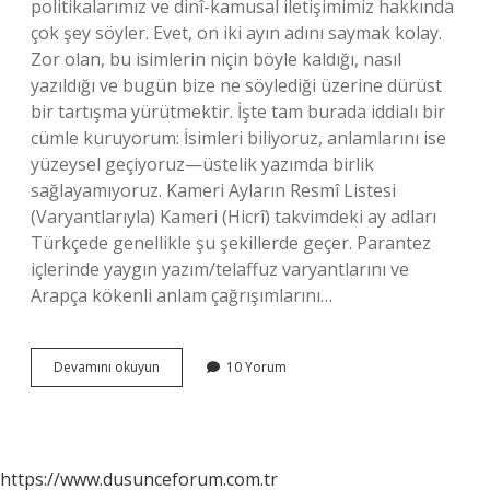
politikalarımız ve dinî-kamusal iletişimimiz hakkında
çok şey söyler. Evet, on iki ayın adını saymak kolay.
Zor olan, bu isimlerin niçin böyle kaldığı, nasıl
yazıldığı ve bugün bize ne söylediği üzerine dürüst
bir tartışma yürütmektir. İşte tam burada iddialı bir
cümle kuruyorum: İsimleri biliyoruz, anlamlarını ise
yüzeysel geçiyoruz—üstelik yazımda birlik
sağlayamıyoruz. Kameri Ayların Resmî Listesi
(Varyantlarıyla) Kameri (Hicrî) takvimdeki ay adları
Türkçede genellikle şu şekillerde geçer. Parantez
içlerinde yaygın yazım/telaffuz varyantlarını ve
Arapça kökenli anlam çağrışımlarını…
Kameri
Devamını okuyun
10 Yorum
ayların
isimleri
nelerdir
?
https://www.dusunceforum.com.tr