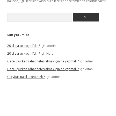
halinde, ilgili içerikler yasal süre içerisinde sitemizden kaldırılacaktır.
Arama
Son yorumlar
20 cl ayran kaç ml’dir ?
için
admin
20 cl ayran kaç ml’dir ?
için
Harun
Gece uyurken rahat nefes almak için ne yapmalı ?
için
admin
Gece uyurken rahat nefes almak için ne yapmalı ?
için
Altan
Greyfurt nasıl tüketilmeli ?
için
admin