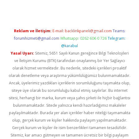
grandopera.bet/
ilbetgir.net
betexper giriş
betexper yeni giriş
Reklam ve İletişim:
E-mail:
backlinkpaneli@gmail.com
Teams:
forumhizmeti@gmail.com
Whatsapp: 0262 606 0 726
Telegram:
@karabul
Yasal Uyarı:
Sitemiz, 5651 Sayılı Kanun gereğince Bilgi Teknolojileri
ve İletişim Kurumu (BTK) tarafından onaylanmış bir Yer Sağlayıcı
olarak hizmet vermektedir. Bu nedenle, sitedeki içerikleri proaktif
olarak denetleme veya araştırma yükümlülüğümüz bulunmamaktadır.
Ancak, üyelerimiz yazdıkları içeriklerin sorumluluğunu taşımakta olup,
siteye üye olarak bu sorumluluğu kabul etmiş sayılırlar. Bu internet
sitesi, herhangi bir marka, kurum veya şahıs şirketi ile hiçbir bağlantısı
bulunmamaktadır. Sitede yalnızca kendi hazırladığımız makaleler
paylaşılmaktadır. Burada yer alan içerikler haber niteliği taşımamakta
olup, gerçek kurum ve kişiler hakkında paylaşım yapılmamaktadır.
Gerçek kurum ve kişiler ile isim benzerlikleri tamamen tesadüfidir.
Sitemiz, kar amacı gütmeyen ve tamamen ücretsiz bir bilgi paylaşım