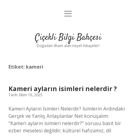
menüyü
Anasayfa
aç
Gizlilik Politikası
Çiçekli Bilgi Bahçesi
Yasal Uyarı
Doğadan ilham alan neşeli hikayeler!
Hakkımızda
Etiket:
kameri
Kameri ayların isimleri nelerdir ?
Tarih: Ekim 16, 2025
Kameri Ayların İsimleri Nelerdir? İsimlerin Ardındaki
Gerçek ve Yanlış Anlaşılanlar Net konuşalım:
“Kameri ayların isimleri nelerdir?” sorusu basit bir
ezber meselesi değildir; kültürel hafızamız, dil