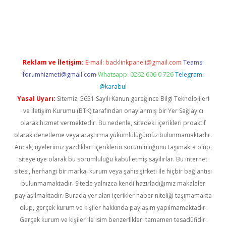
grandopera.bet/
ilbetgir.net
betexper giriş
betexper yeni giriş
Reklam ve İletişim:
E-mail:
backlinkpaneli@gmail.com
Teams:
forumhizmeti@gmail.com
Whatsapp: 0262 606 0 726
Telegram:
@karabul
Yasal Uyarı:
Sitemiz, 5651 Sayılı Kanun gereğince Bilgi Teknolojileri
ve İletişim Kurumu (BTK) tarafından onaylanmış bir Yer Sağlayıcı
olarak hizmet vermektedir. Bu nedenle, sitedeki içerikleri proaktif
olarak denetleme veya araştırma yükümlülüğümüz bulunmamaktadır.
Ancak, üyelerimiz yazdıkları içeriklerin sorumluluğunu taşımakta olup,
siteye üye olarak bu sorumluluğu kabul etmiş sayılırlar. Bu internet
sitesi, herhangi bir marka, kurum veya şahıs şirketi ile hiçbir bağlantısı
bulunmamaktadır. Sitede yalnızca kendi hazırladığımız makaleler
paylaşılmaktadır. Burada yer alan içerikler haber niteliği taşımamakta
olup, gerçek kurum ve kişiler hakkında paylaşım yapılmamaktadır.
Gerçek kurum ve kişiler ile isim benzerlikleri tamamen tesadüfidir.