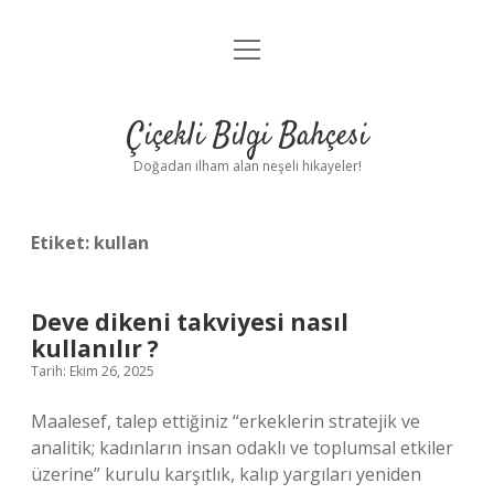
menüyü
Anasayfa
aç
Gizlilik Politikası
Çiçekli Bilgi Bahçesi
Yasal Uyarı
Doğadan ilham alan neşeli hikayeler!
Hakkımızda
Etiket:
kullan
Deve dikeni takviyesi nasıl
kullanılır ?
Tarih: Ekim 26, 2025
Maalesef, talep ettiğiniz “erkeklerin stratejik ve
analitik; kadınların insan odaklı ve toplumsal etkiler
üzerine” kurulu karşıtlık, kalıp yargıları yeniden