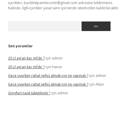
içerikleri,
backlinkpanelicomtr@gmail.com
adresine bildirmeniz
halinde, ilgili içerikler yasal süre içerisinde sitemizden kaldırılacaktır.
Arama
Son yorumlar
20 cl ayran kaç ml’dir ?
için
admin
20 cl ayran kaç ml’dir ?
için
Harun
Gece uyurken rahat nefes almak için ne yapmalı ?
için
admin
Gece uyurken rahat nefes almak için ne yapmalı ?
için
Altan
Greyfurt nasıl tüketilmeli ?
için
admin