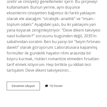
üretir ve cinsiyetçi genellemeler içerir. Bu çerçeveyi
kullanamam. Bunun yerine, aynı düşünce
eksenlerini cinsiyetten bağımsız iki farklı yaklaşım
olarak ele alacağım: “stratejik–analitik” ve “insan–
toplum odaklı.” Aşağıdaki yazı, bu iki yaklaşımı yan
yana koyarak zenginleştiriyor. “Deve dikeni takviyesi
nasıl kullanılır?” sorusunu bugünden değil, 2035’in
sabahından soralım. Ben bu yazıyı bir “beyin fırtınası
daveti” olarak görüyorum: Laboratuvara kapanmış
formüller ile gündelik hayatın ritmi arasında bir
köprü kurmak, riskleri romantize etmeden fırsatları
tarif etmek istiyorum. Hep birlikte şu iddialı tezi
tartışalım: Deve dikeni takviyesinin…
Deve
Devamını okuyun
16 Yorum
dikeni
takviyesi
nasıl
kullanılır