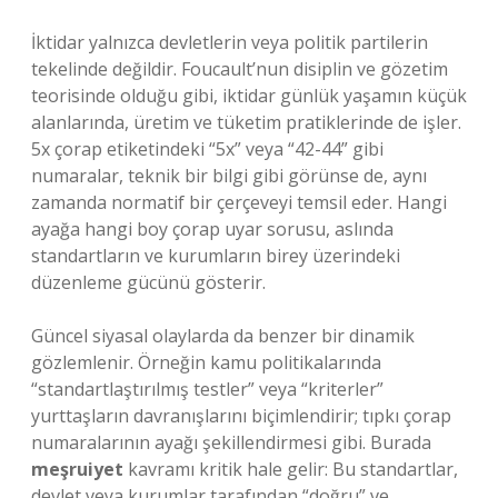
İktidar yalnızca devletlerin veya politik partilerin
tekelinde değildir. Foucault’nun disiplin ve gözetim
teorisinde olduğu gibi, iktidar günlük yaşamın küçük
alanlarında, üretim ve tüketim pratiklerinde de işler.
5x çorap etiketindeki “5x” veya “42-44” gibi
numaralar, teknik bir bilgi gibi görünse de, aynı
zamanda normatif bir çerçeveyi temsil eder. Hangi
ayağa hangi boy çorap uyar sorusu, aslında
standartların ve kurumların birey üzerindeki
düzenleme gücünü gösterir.
Güncel siyasal olaylarda da benzer bir dinamik
gözlemlenir. Örneğin kamu politikalarında
“standartlaştırılmış testler” veya “kriterler”
yurttaşların davranışlarını biçimlendirir; tıpkı çorap
numaralarının ayağı şekillendirmesi gibi. Burada
meşruiyet
kavramı kritik hale gelir: Bu standartlar,
devlet veya kurumlar tarafından “doğru” ve