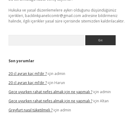
Hukuka ve yasal düzenlemelere aykırı olduğunu düşündüğünüz
içerikleri,
backlinkpanelicomtr@gmail.com
adresine bildirmeniz
halinde, ilgili içerikler yasal süre içerisinde sitemizden kaldırılacaktır.
Arama
Son yorumlar
20 cl ayran kaç ml’dir ?
için
admin
20 cl ayran kaç ml’dir ?
için
Harun
Gece uyurken rahat nefes almak için ne yapmalı ?
için
admin
Gece uyurken rahat nefes almak için ne yapmalı ?
için
Altan
Greyfurt nasıl tüketilmeli ?
için
admin