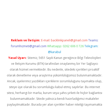
grandopera.bet/
ilbetgir.net
betexper giriş
betexper yeni giriş
Reklam ve İletişim:
E-mail:
backlinkpaneli@gmail.com
Teams:
forumhizmeti@gmail.com
Whatsapp: 0262 606 0 726
Telegram:
@karabul
Yasal Uyarı:
Sitemiz, 5651 Sayılı Kanun gereğince Bilgi Teknolojileri
ve İletişim Kurumu (BTK) tarafından onaylanmış bir Yer Sağlayıcı
olarak hizmet vermektedir. Bu nedenle, sitedeki içerikleri proaktif
olarak denetleme veya araştırma yükümlülüğümüz bulunmamaktadır.
Ancak, üyelerimiz yazdıkları içeriklerin sorumluluğunu taşımakta olup,
siteye üye olarak bu sorumluluğu kabul etmiş sayılırlar. Bu internet
sitesi, herhangi bir marka, kurum veya şahıs şirketi ile hiçbir bağlantısı
bulunmamaktadır. Sitede yalnızca kendi hazırladığımız makaleler
paylaşılmaktadır. Burada yer alan içerikler haber niteliği taşımamakta