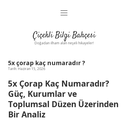
menüyü
Anasayfa
aç
Gizlilik Politikası
Çiçekli Bilgi Bahçesi
Yasal Uyarı
Doğadan ilham alan neşeli hikayeler!
Hakkımızda
5x çorap kaç numaradır ?
Tarih: Haziran 15, 2026
5x Çorap Kaç Numaradır?
Güç, Kurumlar ve
Toplumsal Düzen Üzerinden
Bir Analiz