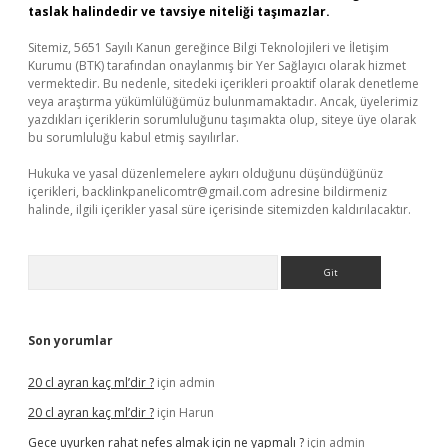
taslak halindedir ve tavsiye niteliği taşımazlar.
Sitemiz, 5651 Sayılı Kanun gereğince Bilgi Teknolojileri ve İletişim
Kurumu (BTK) tarafından onaylanmış bir Yer Sağlayıcı olarak hizmet
vermektedir. Bu nedenle, sitedeki içerikleri proaktif olarak denetleme
veya araştırma yükümlülüğümüz bulunmamaktadır. Ancak, üyelerimiz
yazdıkları içeriklerin sorumluluğunu taşımakta olup, siteye üye olarak
bu sorumluluğu kabul etmiş sayılırlar.
Hukuka ve yasal düzenlemelere aykırı olduğunu düşündüğünüz
içerikleri,
backlinkpanelicomtr@gmail.com
adresine bildirmeniz
halinde, ilgili içerikler yasal süre içerisinde sitemizden kaldırılacaktır.
Arama
Son yorumlar
20 cl ayran kaç ml’dir ?
için
admin
20 cl ayran kaç ml’dir ?
için
Harun
Gece uyurken rahat nefes almak için ne yapmalı ?
için
admin