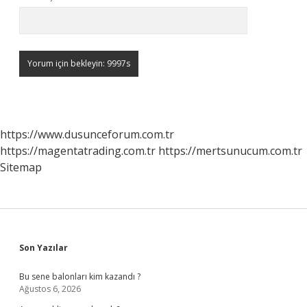
https://www.dusunceforum.com.tr
https://magentatrading.com.tr
https://mertsunucum.com.tr
Sitemap
Sidebar
Son Yazılar
Bu sene balonları kim kazandı ?
Ağustos 6, 2026