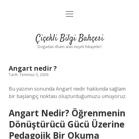
menüyü
Anasayfa
aç
Gizlilik Politikası
Çiçekli Bilgi Bahçesi
Yasal Uyarı
Doğadan ilham alan neşeli hikayeler!
Hakkımızda
Angart nedir ?
Tarih: Temmuz 3, 2026
Bu yazının sonunda Angart nedir hakkında sağlam
bir başlangıç noktası oluşturduğumuzu umuyoruz.
Angart Nedir? Öğrenmenin
Dönüştürücü Gücü Üzerine
Pedagojik Bir Okuma