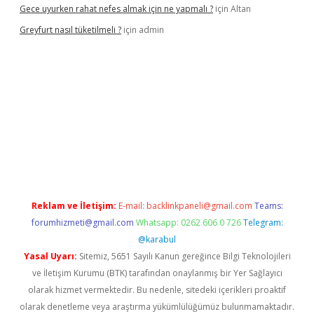
Gece uyurken rahat nefes almak için ne yapmalı ?
için
Altan
Greyfurt nasıl tüketilmeli ?
için
admin
/
ilbetgir.net
betexper giriş
betexper yeni giriş
Reklam ve İletişim:
E-mail:
backlinkpaneli@gmail.com
Teams:
forumhizmeti@gmail.com
Whatsapp: 0262 606 0 726
Telegram:
@karabul
Yasal Uyarı:
Sitemiz, 5651 Sayılı Kanun gereğince Bilgi Teknolojileri
ve İletişim Kurumu (BTK) tarafından onaylanmış bir Yer Sağlayıcı
olarak hizmet vermektedir. Bu nedenle, sitedeki içerikleri proaktif
olarak denetleme veya araştırma yükümlülüğümüz bulunmamaktadır.