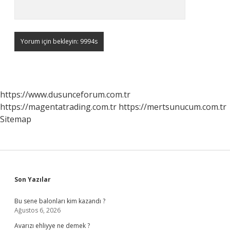
https://www.dusunceforum.com.tr
https://magentatrading.com.tr
https://mertsunucum.com.tr
Sitemap
Sidebar
Son Yazılar
Bu sene balonları kim kazandı ?
Ağustos 6, 2026
Avarızı ehliyye ne demek ?