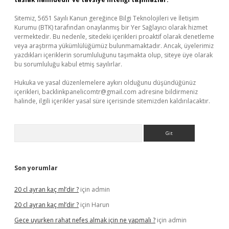
Sitemiz, 5651 Sayılı Kanun gereğince Bilgi Teknolojileri ve İletişim
Kurumu (BTK) tarafından onaylanmış bir Yer Sağlayıcı olarak hizmet
vermektedir. Bu nedenle, sitedeki içerikleri proaktif olarak denetleme
veya araştırma yükümlülüğümüz bulunmamaktadır. Ancak, üyelerimiz
yazdıkları içeriklerin sorumluluğunu taşımakta olup, siteye üye olarak
bu sorumluluğu kabul etmiş sayılırlar.
Hukuka ve yasal düzenlemelere aykırı olduğunu düşündüğünüz
içerikleri,
backlinkpanelicomtr@gmail.com
adresine bildirmeniz
halinde, ilgili içerikler yasal süre içerisinde sitemizden kaldırılacaktır.
Arama
Son yorumlar
20 cl ayran kaç ml’dir ?
için
admin
20 cl ayran kaç ml’dir ?
için
Harun
Gece uyurken rahat nefes almak için ne yapmalı ?
için
admin