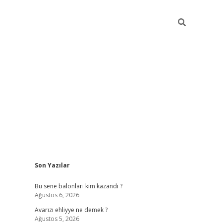
Sidebar
Son Yazılar
https://grandopera.bet/
Bu sene balonları kim kazandı ?
Ağustos 6, 2026
Avarızı ehliyye ne demek ?
Ağustos 5, 2026