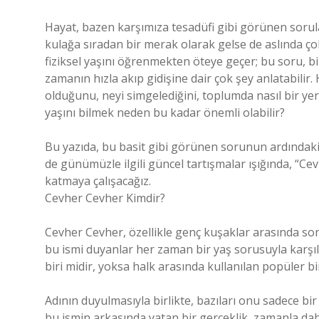
Hayat, bazen karşımıza tesadüfi gibi görünen sorula
kulağa sıradan bir merak olarak gelse de aslında çok
fiziksel yaşını öğrenmekten öteye geçer; bu soru, b
zamanın hızla akıp gidişine dair çok şey anlatabilir.
olduğunu, neyi simgelediğini, toplumda nasıl bir yer
yaşını bilmek neden bu kadar önemli olabilir?
Bu yazıda, bu basit gibi görünen sorunun ardındaki
de günümüzle ilgili güncel tartışmalar ışığında, “C
katmaya çalışacağız.
Cevher Cevher Kimdir?
Cevher Cevher, özellikle genç kuşaklar arasında son 
bu ismi duyanlar her zaman bir yaş sorusuyla karşı
biri midir, yoksa halk arasında kullanılan popüler b
Adının duyulmasıyla birlikte, bazıları onu sadece bi
bu ismin arkasında yatan bir gerçeklik, zamanla da