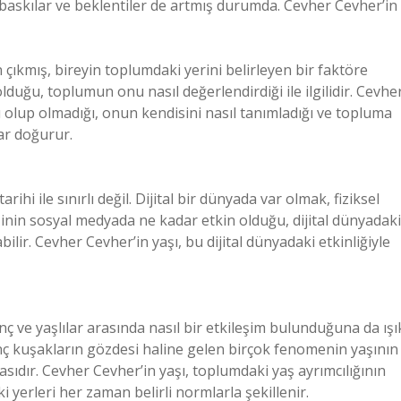
 baskılar ve beklentiler de artmış durumda. Cevher Cevher’in
çıkmış, bireyin toplumdaki yerini belirleyen bir faktöre
duğu, toplumun onu nasıl değerlendirdiği ile ilgilidir. Cevhe
 olup olmadığı, onun kendisini nasıl tanımladığı ve topluma
lar doğurur.
hi ile sınırlı değil. Dijital bir dünyada var olmak, fiziksel
şinin sosyal medyada ne kadar etkin olduğu, dijital dünyadaki
ilir. Cevher Cevher’in yaşı, bu dijital dünyadaki etkinliğiyle
 ve yaşlılar arasında nasıl bir etkileşim bulunduğuna da ışı
nç kuşakların gözdesi haline gelen birçok fenomenin yaşının
asıdır. Cevher Cevher’in yaşı, toplumdaki yaş ayrımcılığının
i yerleri her zaman belirli normlarla şekillenir.