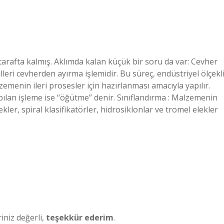
arafta kalmış. Aklımda kalan küçük bir soru da var: Cevher
leri cevherden ayırma işlemidir. Bu süreç, endüstriyel ölçekl
menin ileri prosesler için hazırlanması amacıyla yapılır.
pılan işleme ise “öğütme” denir. Sınıflandırma : Malzemenin
ekler, spiral klasifikatörler, hidrosiklonlar ve tromel elekler
iniz değerli,
teşekkür ederim
.