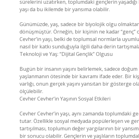
sürelerini uzatırken, toplumdaki gençlerin yaşadığı
yaşı da bu ikilemde bir yansıma olabilir.
Günümüzde, yaş, sadece bir biyolojik olgu olmaktan 
dönüşmüştür. Örneğin, bir kişinin ne kadar “genç” ol
Cevher’in yaşı, belki de toplumsal normlarla uyumlu
nasıl bir katkı sunduğuyla ilgili daha derin tartışma
Teknoloji ve Yaş: “Dijital Gençlik” Olgusu
Bugün bir insanın yaşını belirlemek, sadece doğum tari
yaşlanmanın ötesinde bir kavramı ifade eder. Bir ki
varlığı, onun gerçek yaşını yansıtan bir gösterge olab
ölçülebilir.
Cevher Cevher’in Yaşının Sosyal Etkileri
Cevher Cevher’in yaşı, aynı zamanda toplumdaki genç
tutar. Özellikle sosyal medyada popülerleşen ve ge
tartışılması, toplumun değer yargılarının bir yansım
bir sonucu olabilir. Gençlerin ve yaşlıların toplumdak