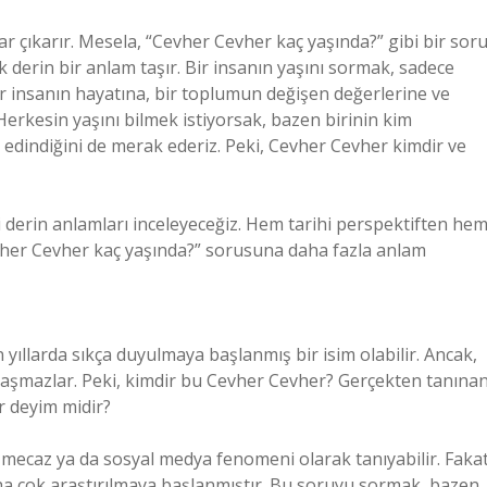
r çıkarır. Mesela, “Cevher Cevher kaç yaşında?” gibi bir soru
 derin bir anlam taşır. Bir insanın yaşını sormak, sadece
ir insanın hayatına, bir toplumun değişen değerlerine ve
 Herkesin yaşını bilmek istiyorsak, bazen birinin kim
 edindiğini de merak ederiz. Peki, Cevher Cevher kimdir ve
 derin anlamları inceleyeceğiz. Hem tarihi perspektiften he
evher Cevher kaç yaşında?” sorusuna daha fazla anlam
yıllarda sıkça duyulmaya başlanmış bir isim olabilir. Ancak,
laşmazlar. Peki, kimdir bu Cevher Cevher? Gerçekten tanına
ir deyim midir?
r mecaz ya da sosyal medya fenomeni olarak tanıyabilir. Fakat
ha çok araştırılmaya başlanmıştır. Bu soruyu sormak, bazen