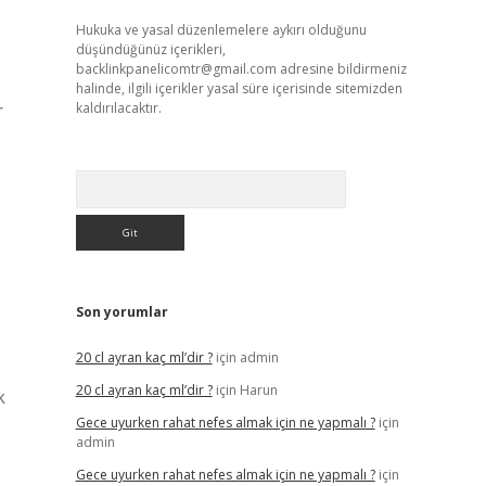
Hukuka ve yasal düzenlemelere aykırı olduğunu
düşündüğünüz içerikleri,
backlinkpanelicomtr@gmail.com
adresine bildirmeniz
halinde, ilgili içerikler yasal süre içerisinde sitemizden
r
kaldırılacaktır.
Arama
Son yorumlar
20 cl ayran kaç ml’dir ?
için
admin
20 cl ayran kaç ml’dir ?
için
Harun
k
Gece uyurken rahat nefes almak için ne yapmalı ?
için
admin
Gece uyurken rahat nefes almak için ne yapmalı ?
için