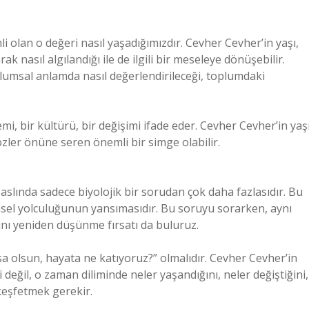
 olan o değeri nasıl yaşadığımızdır. Cevher Cevher’in yaşı,
k nasıl algılandığı ile de ilgili bir meseleye dönüşebilir.
plumsal anlamda nasıl değerlendirileceği, toplumdaki
mi, bir kültürü, bir değişimi ifade eder. Cevher Cevher’in yaşı
özler önüne seren önemli bir simge olabilir.
slında sadece biyolojik bir sorudan çok daha fazlasıdır. Bu
ihsel yolculuğunun yansımasıdır. Bu soruyu sorarken, aynı
nı yeniden düşünme fırsatı da buluruz.
rsa olsun, hayata ne katıyoruz?” olmalıdır. Cevher Cevher’in
 değil, o zaman diliminde neler yaşandığını, neler değiştiğini,
eşfetmek gerekir.