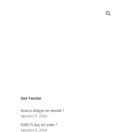
Sidebar
Son Yazılar
https://grandopera.bet/
i
Avarızı ehliyye ne demek ?
Ağustos 5, 2026
5000 TL kaç AU eder ?
Ağustos 3, 2026