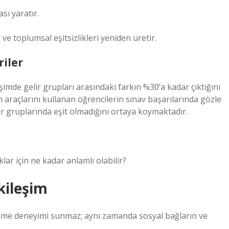
ası yaratır.
er ve toplumsal
eşitsizlik
leri yeniden üretir.
iler
şimde gelir grupları arasındaki farkın %30’a kadar çıktığını
im araçlarını kullanan öğrencilerin sınav başarılarında gözle
ir gruplarında eşit olmadığını ortaya koymaktadır.
ar için ne kadar anlamlı olabilir?
kileşim
renme deneyimi sunmaz; aynı zamanda sosyal bağların ve