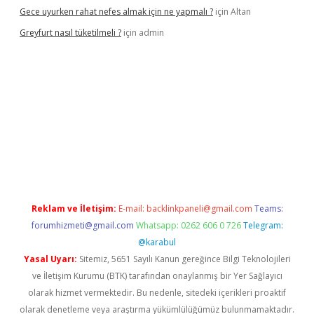
Gece uyurken rahat nefes almak için ne yapmalı ?
için
Altan
Greyfurt nasıl tüketilmeli ?
için
admin
.bet/
ilbetgir.net
betexper giriş
betexper yeni giriş
Reklam ve İletişim:
E-mail:
backlinkpaneli@gmail.com
Teams:
forumhizmeti@gmail.com
Whatsapp: 0262 606 0 726
Telegram:
@karabul
Yasal Uyarı:
Sitemiz, 5651 Sayılı Kanun gereğince Bilgi Teknolojileri
ve İletişim Kurumu (BTK) tarafından onaylanmış bir Yer Sağlayıcı
olarak hizmet vermektedir. Bu nedenle, sitedeki içerikleri proaktif
olarak denetleme veya araştırma yükümlülüğümüz bulunmamaktadır.