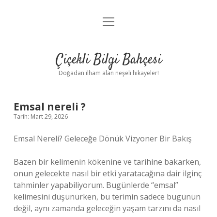
menüyü
Anasayfa
aç
Gizlilik Politikası
Çiçekli Bilgi Bahçesi
Yasal Uyarı
Doğadan ilham alan neşeli hikayeler!
Hakkımızda
Emsal nereli ?
Tarih: Mart 29, 2026
Emsal Nereli? Geleceğe Dönük Vizyoner Bir Bakış
Bazen bir kelimenin kökenine ve tarihine bakarken,
onun gelecekte nasıl bir etki yaratacağına dair ilginç
tahminler yapabiliyorum. Bugünlerde “emsal”
kelimesini düşünürken, bu terimin sadece bugünün
değil, aynı zamanda geleceğin yaşam tarzını da nasıl