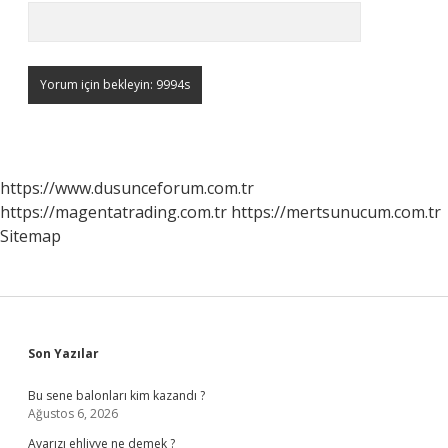
https://www.dusunceforum.com.tr
https://magentatrading.com.tr
https://mertsunucum.com.tr
Sitemap
Sidebar
Son Yazılar
Bu sene balonları kim kazandı ?
Ağustos 6, 2026
Avarızı ehliyye ne demek ?