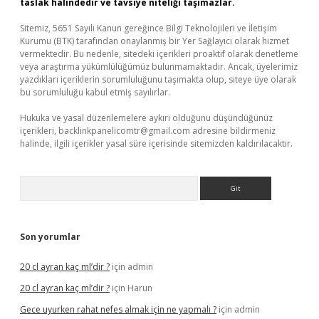
taslak halindedir ve tavsiye niteliği taşımazlar.
Sitemiz, 5651 Sayılı Kanun gereğince Bilgi Teknolojileri ve İletişim
Kurumu (BTK) tarafından onaylanmış bir Yer Sağlayıcı olarak hizmet
vermektedir. Bu nedenle, sitedeki içerikleri proaktif olarak denetleme
veya araştırma yükümlülüğümüz bulunmamaktadır. Ancak, üyelerimiz
yazdıkları içeriklerin sorumluluğunu taşımakta olup, siteye üye olarak
bu sorumluluğu kabul etmiş sayılırlar.
Hukuka ve yasal düzenlemelere aykırı olduğunu düşündüğünüz
içerikleri,
backlinkpanelicomtr@gmail.com
adresine bildirmeniz
halinde, ilgili içerikler yasal süre içerisinde sitemizden kaldırılacaktır.
Arama
Son yorumlar
20 cl ayran kaç ml’dir ?
için
admin
20 cl ayran kaç ml’dir ?
için
Harun
Gece uyurken rahat nefes almak için ne yapmalı ?
için
admin