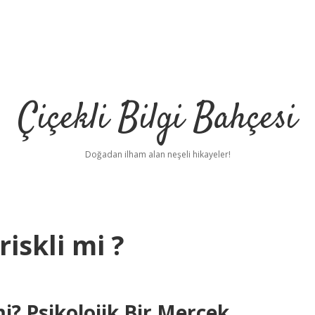
Çiçekli Bilgi Bahçesi
Doğadan ilham alan neşeli hikayeler!
iskli mi ?
i? Psikolojik Bir Mercek