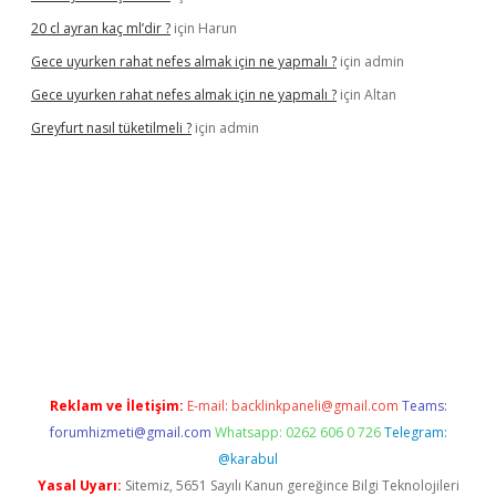
20 cl ayran kaç ml’dir ?
için
Harun
Gece uyurken rahat nefes almak için ne yapmalı ?
için
admin
Gece uyurken rahat nefes almak için ne yapmalı ?
için
Altan
Greyfurt nasıl tüketilmeli ?
için
admin
gir.net
betexper giriş
betexper yeni giriş
Reklam ve İletişim:
E-mail:
backlinkpaneli@gmail.com
Teams:
forumhizmeti@gmail.com
Whatsapp: 0262 606 0 726
Telegram:
@karabul
Yasal Uyarı:
Sitemiz, 5651 Sayılı Kanun gereğince Bilgi Teknolojileri