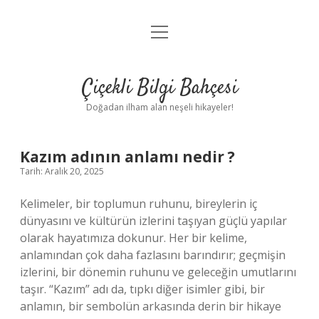
menüyü
Anasayfa
aç
Gizlilik Politikası
Çiçekli Bilgi Bahçesi
Yasal Uyarı
Doğadan ilham alan neşeli hikayeler!
Hakkımızda
Kazım adının anlamı nedir ?
Tarih: Aralık 20, 2025
Kelimeler, bir toplumun ruhunu, bireylerin iç
dünyasını ve kültürün izlerini taşıyan güçlü yapılar
olarak hayatımıza dokunur. Her bir kelime,
anlamından çok daha fazlasını barındırır; geçmişin
izlerini, bir dönemin ruhunu ve geleceğin umutlarını
taşır. “Kazım” adı da, tıpkı diğer isimler gibi, bir
anlamın, bir sembolün arkasında derin bir hikaye