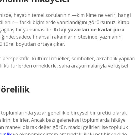
nizde, hayatın temel sorularının —kim kime ne verir, hangi
killenir— farklı biçimlerde yanıtlandığını görürsünüz. Kitap
 çağdaş bir yansımasıdır.
Kitap yazarları ne kadar para
ğinde, sadece finansal rakamların ötesinde, yazmanın,
türel boyutları ortaya çıkar.
r perspektifle, kültürel ritüeller, semboller, akrabalık yapılar
ı kültürlerden örneklerle, saha araştırmalarıyla ve kişisel
örelilik
 toplumlarında yazar genellikle bireysel bir üretici olarak
elirini belirler. Ancak bazı geleneksel toplumlarda hikâye
ndan manevi olarak değer görür, maddi gelirleri ise topluluk
kimlik
ve ekonomik sistem arasındaki ilişki net bir şekilde