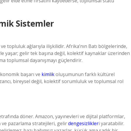
 gelir elde etme fırsatını kaybederse, toplumsal statü
mik Sistemler
e topluluk ağlarıyla ilişkilidir. Afrika’nın Batı bölgelerinde,
iyle yaşar; gelir tek başına değil, kolektif kaynaklar üzerinden
 ama toplumsal dayanışmayı güçlendirir.
, ekonomik başarı ve
kimlik
oluşumunun farklı kültürel
zancı, bireysel değil, kolektif sorumluluk ve toplumsal rol
ı etrafında döner. Amazon, yayınevleri ve dijital platformlar,
 ve pazarlama stratejileri, gelir
dengesizlikler
i yaratabilir.
lirlemez; bazı bağımsız yazarlar, küçük ama sadık bir