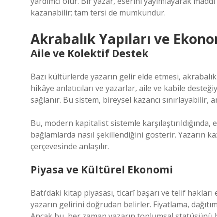
yardımcı olur. Bir yazar, eserini yayımlayarak maddi
kazanabilir; tam tersi de mümkündür.
Akrabalık Yapıları ve Ekono
Aile ve Kolektif Destek
Bazı kültürlerde yazarın gelir elde etmesi, akrabalık v
hikâye anlatıcıları ve yazarlar, aile ve kabile desteğ
sağlanır. Bu sistem, bireysel kazancı sınırlayabilir,
Bu, modern kapitalist sistemle karşılaştırıldığında
bağlamlarda nasıl şekillendiğini gösterir. Yazarın ka
çerçevesinde anlaşılır.
Piyasa ve Kültürel Ekonomi
Batı’daki kitap piyasası, ticarî başarı ve telif haklar
yazarın gelirini doğrudan belirler. Fiyatlama, dağıtım
Ancak bu, her zaman yazarın toplumsal statüsünü be