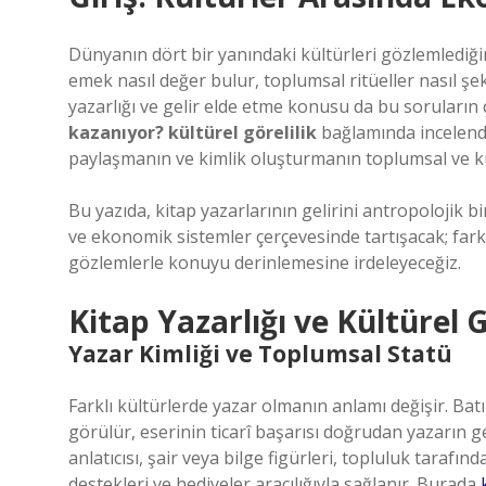
Dünyanın dört bir yanındaki kültürleri gözlemlediği
emek nasıl değer bulur, toplumsal ritüeller nasıl şe
yazarlığı ve gelir elde etme konusu da bu soruların
kazanıyor? kültürel görelilik
bağlamında incelendi
paylaşmanın ve kimlik oluşturmanın toplumsal ve kül
Bu yazıda, kitap yazarlarının gelirini antropolojik bi
ve ekonomik sistemler çerçevesinde tartışacak; farkl
gözlemlerle konuyu derinlemesine irdeleyeceğiz.
Kitap Yazarlığı ve Kültürel G
Yazar Kimliği ve Toplumsal Statü
Farklı kültürlerde yazar olmanın anlamı değişir. Batı
görülür, eserinin ticarî başarısı doğrudan yazarın g
anlatıcısı, şair veya bilge figürleri, topluluk tarafı
destekleri ve hediyeler aracılığıyla sağlanır. Burada