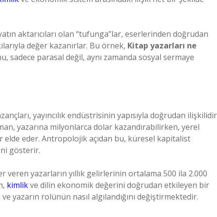
yatın aktarıcıları olan “tufunga”lar, eserlerinden doğrudan
larıyla değer kazanırlar. Bu örnek,
Kitap yazarları ne
, sadece parasal değil, aynı zamanda sosyal sermaye
çları, yayıncılık endüstrisinin yapısıyla doğrudan ilişkilidir
man, yazarına milyonlarca dolar kazandırabilirken, yerel
ir elde eder. Antropolojik açıdan bu, küresel kapitalist
ni gösterir.
r veren yazarların yıllık gelirlerinin ortalama 500 ila 2.000
m,
kimlik
ve dilin ekonomik değerini doğrudan etkileyen bir
n ve yazarın rolünün nasıl algılandığını değiştirmektedir.