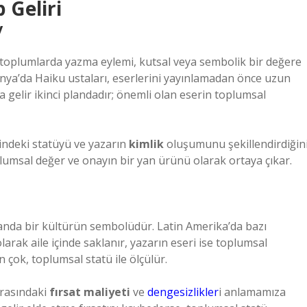
 Geliri
y
zı toplumlarda yazma eylemi, kutsal veya sembolik bir değere
aponya’da Haiku ustaları, eserlerini yayınlamadan önce uzun
a gelir ikinci plandadır; önemli olan eserin toplumsal
çindeki statüyü ve yazarın
kimlik
oluşumunu şekillendirdiğin
umsal değer ve onayın bir yan ürünü olarak ortaya çıkar.
manda bir kültürün sembolüdür. Latin Amerika’da bazı
rak aile içinde saklanır, yazarın eseri ise toplumsal
n çok, toplumsal statü ile ölçülür.
arasındaki
fırsat maliyeti
ve
dengesizlikler
i anlamamıza