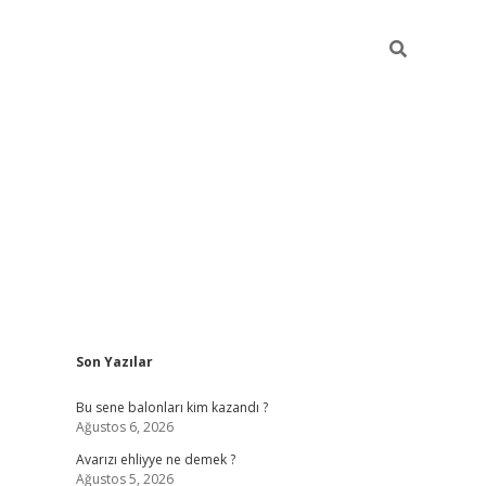
Sidebar
Son Yazılar
https://grandopera.bet/
i
Bu sene balonları kim kazandı ?
Ağustos 6, 2026
Avarızı ehliyye ne demek ?
Ağustos 5, 2026