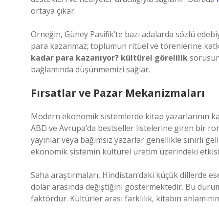
ortaya çıkar.
Örneğin, Güney Pasifik’te bazı adalarda sözlü edebi
para kazanmaz; toplumun ritüel ve törenlerine katkı
kadar para kazanıyor? kültürel görelilik
sorusunu
bağlamında düşünmemizi sağlar.
Fırsatlar ve Pazar Mekanizmaları
Modern ekonomik sistemlerde kitap yazarlarının kazan
ABD ve Avrupa’da bestseller listelerine giren bir ro
yayınlar veya bağımsız yazarlar genellikle sınırlı gel
ekonomik sistemin kültürel üretim üzerindeki etkisi
Saha araştırmaları, Hindistan’daki küçük dillerde ese
dolar arasında değiştiğini göstermektedir. Bu duru
faktördür. Kültürler arası farklılık, kitabın anlamını