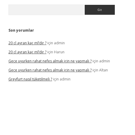
Arama
Son yorumlar
20 cl ayran kaç ml’dir ?
için
admin
20 cl ayran kaç ml’dir ?
için
Harun
Gece uyurken rahat nefes almak için ne yapmalı ?
için
admin
Gece uyurken rahat nefes almak için ne yapmalı ?
için
Altan
Greyfurt nasıl tüketilmeli ?
için
admin
.bet/
ilbetgir.net
betexper giriş
betexper yeni giriş