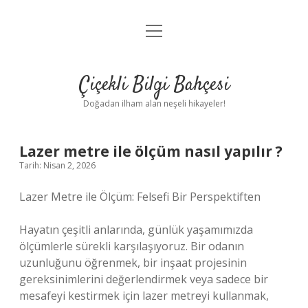
menüyü
Anasayfa
aç
Gizlilik Politikası
Çiçekli Bilgi Bahçesi
Yasal Uyarı
Doğadan ilham alan neşeli hikayeler!
Hakkımızda
Lazer metre ile ölçüm nasıl yapılır ?
Tarih: Nisan 2, 2026
Lazer Metre ile Ölçüm: Felsefi Bir Perspektiften
Hayatın çeşitli anlarında, günlük yaşamımızda
ölçümlerle sürekli karşılaşıyoruz. Bir odanın
uzunluğunu öğrenmek, bir inşaat projesinin
gereksinimlerini değerlendirmek veya sadece bir
mesafeyi kestirmek için lazer metreyi kullanmak,