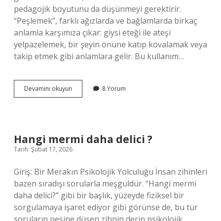
pedagojik boyutunu da düşünmeyi gerektirir.
“Peşlemek”, farklı ağızlarda ve bağlamlarda birkaç
anlamla karşımıza çıkar: giysi eteği ile ateşi
yelpazelemek, bir şeyin önüne katıp kovalamak veya
takip etmek gibi anlamlara gelir. Bu kullanım…
Peşlemek
Devamını okuyun
8 Yorum
ne
demek
?
Hangi mermi daha delici ?
Tarih: Şubat 17, 2026
Giriş: Bir Merakın Psikolojik Yolculuğu İnsan zihinleri
bazen sıradışı sorularla meşguldür. “Hangi mermi
daha delici?” gibi bir başlık, yüzeyde fiziksel bir
sorgulamaya işaret ediyor gibi görünse de, bu tür
soruların peşine düşen zihnin derin psikolojik