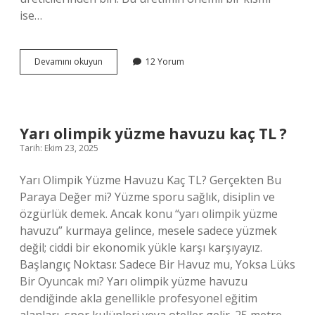
ise…
Izmirde
Devamını okuyun
12 Yorum
en
iyi
zeytin
nerede
yetişir
Yarı olimpik yüzme havuzu kaç TL ?
?
Tarih: Ekim 23, 2025
Yarı Olimpik Yüzme Havuzu Kaç TL? Gerçekten Bu
Paraya Değer mi? Yüzme sporu sağlık, disiplin ve
özgürlük demek. Ancak konu “yarı olimpik yüzme
havuzu” kurmaya gelince, mesele sadece yüzmek
değil; ciddi bir ekonomik yükle karşı karşıyayız.
Başlangıç Noktası: Sadece Bir Havuz mu, Yoksa Lüks
Bir Oyuncak mı? Yarı olimpik yüzme havuzu
dendiğinde akla genellikle profesyonel eğitim