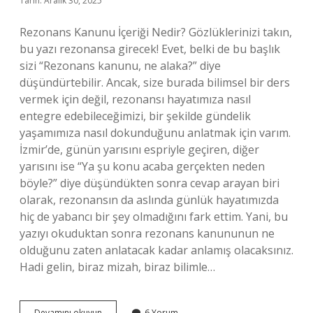
Tarih: Aralık 30, 2025
Rezonans Kanunu İçeriği Nedir? Gözlüklerinizi takın,
bu yazı rezonansa girecek! Evet, belki de bu başlık
sizi “Rezonans kanunu, ne alaka?” diye
düşündürtebilir. Ancak, size burada bilimsel bir ders
vermek için değil, rezonansı hayatımıza nasıl
entegre edebileceğimizi, bir şekilde gündelik
yaşamımıza nasıl dokunduğunu anlatmak için varım.
İzmir’de, günün yarısını espriyle geçiren, diğer
yarısını ise “Ya şu konu acaba gerçekten neden
böyle?” diye düşündükten sonra cevap arayan biri
olarak, rezonansın da aslında günlük hayatımızda
hiç de yabancı bir şey olmadığını fark ettim. Yani, bu
yazıyı okuduktan sonra rezonans kanununun ne
olduğunu zaten anlatacak kadar anlamış olacaksınız.
Hadi gelin, biraz mizah, biraz bilimle…
Rezonans
Devamını okuyun
6 Yorum