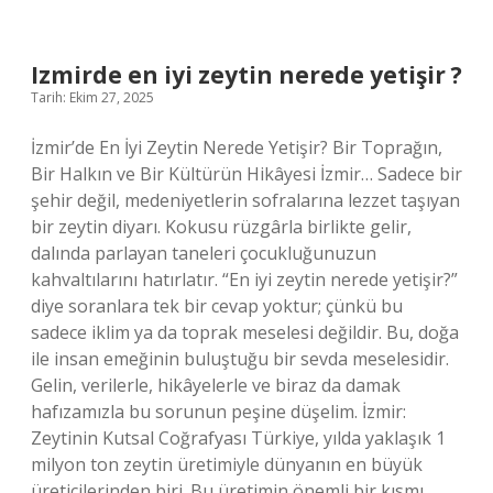
yapılır
?
Izmirde en iyi zeytin nerede yetişir ?
Tarih: Ekim 27, 2025
İzmir’de En İyi Zeytin Nerede Yetişir? Bir Toprağın,
Bir Halkın ve Bir Kültürün Hikâyesi İzmir… Sadece bir
şehir değil, medeniyetlerin sofralarına lezzet taşıyan
bir zeytin diyarı. Kokusu rüzgârla birlikte gelir,
dalında parlayan taneleri çocukluğunuzun
kahvaltılarını hatırlatır. “En iyi zeytin nerede yetişir?”
diye soranlara tek bir cevap yoktur; çünkü bu
sadece iklim ya da toprak meselesi değildir. Bu, doğa
ile insan emeğinin buluştuğu bir sevda meselesidir.
Gelin, verilerle, hikâyelerle ve biraz da damak
hafızamızla bu sorunun peşine düşelim. İzmir:
Zeytinin Kutsal Coğrafyası Türkiye, yılda yaklaşık 1
milyon ton zeytin üretimiyle dünyanın en büyük
üreticilerinden biri. Bu üretimin önemli bir kısmı