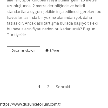
alanları, spor kulüpleri veya oteller gelir. 25 metre
uzunluğunda, 2 metre derinliğinde ve belirli
standartlara uygun şekilde inşa edilmesi gereken bu
havuzlar, aslında bir yüzme alanından çok daha
fazlasıdır. Ancak asıl tartışma burada başlıyor: Peki
bu havuzların fiyatı neden bu kadar uçuk? Bugün
Türkiye’de…
Yarı
Devamını okuyun
8 Yorum
olimpik
yüzme
havuzu
kaç
TL
?
Yazı
1
2
Sonraki
sayfalaması
https://www.dusunceforum.com.tr