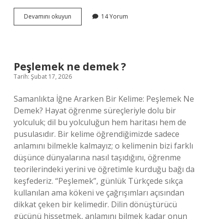
Gecekondu
Devamını okuyun
14 Yorum
neden
denir
?
Peşlemek ne demek ?
Tarih: Şubat 17, 2026
Samanlıkta İğne Ararken Bir Kelime: Peşlemek Ne
Demek? Hayat öğrenme süreçleriyle dolu bir
yolculuk; dil bu yolculuğun hem haritası hem de
pusulasıdır. Bir kelime öğrendiğimizde sadece
anlamını bilmekle kalmayız; o kelimenin bizi farklı
düşünce dünyalarına nasıl taşıdığını, öğrenme
teorilerindeki yerini ve öğretimle kurduğu bağı da
keşfederiz. “Peşlemek”, günlük Türkçede sıkça
kullanılan ama kökeni ve çağrışımları açısından
dikkat çeken bir kelimedir. Dilin dönüştürücü
gücünü hissetmek, anlamını bilmek kadar onun