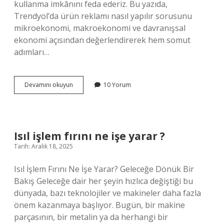
kullanma imkânını feda ederiz. Bu yazıda,
Trendyol’da ürün reklamı nasıl yapılır sorusunu
mikroekonomi, makroekonomi ve davranışsal
ekonomi açısından değerlendirerek hem somut
adımları…
Trendyol
Devamını okuyun
10 Yorum
ürün
reklamı
nasıl
yapılır
?
Isıl işlem fırını ne işe yarar ?
Tarih: Aralık 18, 2025
Isıl İşlem Fırını Ne İşe Yarar? Geleceğe Dönük Bir
Bakış Geleceğe dair her şeyin hızlıca değiştiği bu
dünyada, bazı teknolojiler ve makineler daha fazla
önem kazanmaya başlıyor. Bugün, bir makine
parçasının, bir metalin ya da herhangi bir