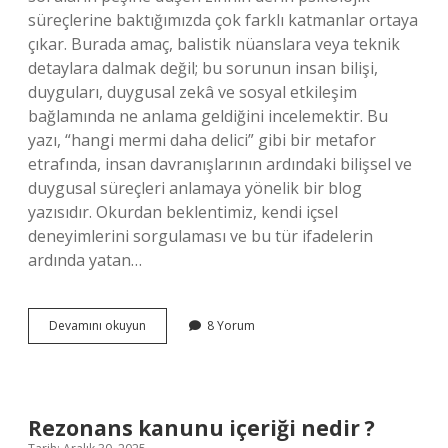
süreçlerine baktığımızda çok farklı katmanlar ortaya
çıkar. Burada amaç, balistik nüanslara veya teknik
detaylara dalmak değil; bu sorunun insan bilişi,
duyguları, duygusal zekâ ve sosyal etkileşim
bağlamında ne anlama geldiğini incelemektir. Bu
yazı, “hangi mermi daha delici” gibi bir metafor
etrafında, insan davranışlarının ardındaki bilişsel ve
duygusal süreçleri anlamaya yönelik bir blog
yazısıdır. Okurdan beklentimiz, kendi içsel
deneyimlerini sorgulaması ve bu tür ifadelerin
ardında yatan…
Hangi
Devamını okuyun
8 Yorum
mermi
daha
delici
?
Rezonans kanunu içeriği nedir ?