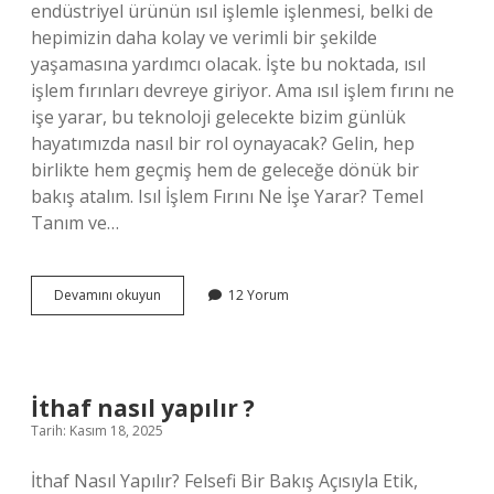
endüstriyel ürünün ısıl işlemle işlenmesi, belki de
hepimizin daha kolay ve verimli bir şekilde
yaşamasına yardımcı olacak. İşte bu noktada, ısıl
işlem fırınları devreye giriyor. Ama ısıl işlem fırını ne
işe yarar, bu teknoloji gelecekte bizim günlük
hayatımızda nasıl bir rol oynayacak? Gelin, hep
birlikte hem geçmiş hem de geleceğe dönük bir
bakış atalım. Isıl İşlem Fırını Ne İşe Yarar? Temel
Tanım ve…
Isıl
Devamını okuyun
12 Yorum
işlem
fırını
ne
işe
yarar
İthaf nasıl yapılır ?
?
Tarih: Kasım 18, 2025
İthaf Nasıl Yapılır? Felsefi Bir Bakış Açısıyla Etik,