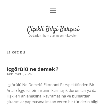
menüyü
Anasayfa
aç
Gizlilik Politikası
Çiçekli Bilgi Bahçesi
Yasal Uyarı
Doğadan ilham alan neşeli hikayeler!
Hakkımızda
Etiket:
bu
Içgörülü ne demek ?
Tarih: Mart 3, 2026
İçgörülü Ne Demek? Ekonomi Perspektifinden Bir
Analiz İçgörü, bir insanın karmaşık durumları ya da
ilişkileri anlamasına, kavramasına ve bunlardan
çıkarımlar yapmasına imkan veren bir tür derin bilgi