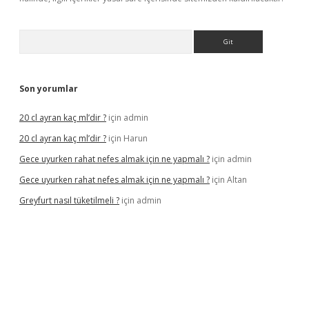
Arama
Son yorumlar
20 cl ayran kaç ml’dir ?
için
admin
20 cl ayran kaç ml’dir ?
için
Harun
Gece uyurken rahat nefes almak için ne yapmalı ?
için
admin
Gece uyurken rahat nefes almak için ne yapmalı ?
için
Altan
Greyfurt nasıl tüketilmeli ?
için
admin
et/
ilbetgir.net
betexper giriş
betexper yeni giriş