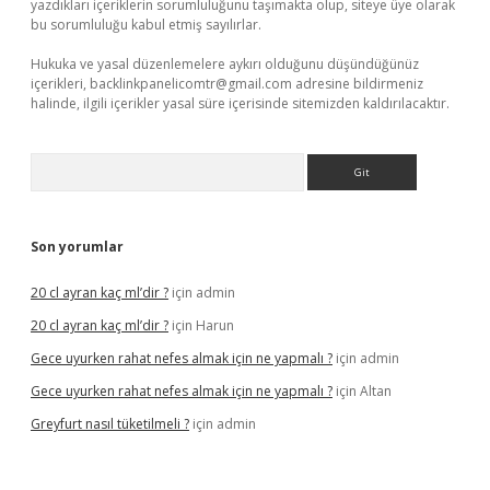
yazdıkları içeriklerin sorumluluğunu taşımakta olup, siteye üye olarak
bu sorumluluğu kabul etmiş sayılırlar.
Hukuka ve yasal düzenlemelere aykırı olduğunu düşündüğünüz
içerikleri,
backlinkpanelicomtr@gmail.com
adresine bildirmeniz
halinde, ilgili içerikler yasal süre içerisinde sitemizden kaldırılacaktır.
Arama
Son yorumlar
20 cl ayran kaç ml’dir ?
için
admin
20 cl ayran kaç ml’dir ?
için
Harun
Gece uyurken rahat nefes almak için ne yapmalı ?
için
admin
Gece uyurken rahat nefes almak için ne yapmalı ?
için
Altan
Greyfurt nasıl tüketilmeli ?
için
admin