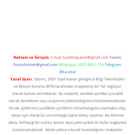
r.net
betexper giriş
betexper yeni giriş
Reklam ve İletişim:
E-mail:
backlinkpaneli@gmail.com
Teams:
forumhizmeti@gmail.com
Whatsapp: 0262 606 0 726
Telegram:
@karabul
Yasal Uyarı:
Sitemiz, 5651 Sayılı Kanun gereğince Bilgi Teknolojileri
ve İletişim Kurumu (BTK) tarafından onaylanmış bir Yer Sağlayıcı
olarak hizmet vermektedir. Bu nedenle, sitedeki içerikleri proaktif
olarak denetleme veya araştırma yükümlülüğümüz bulunmamaktadır.
Ancak, üyelerimiz yazdıkları içeriklerin sorumluluğunu taşımakta olup,
siteye üye olarak bu sorumluluğu kabul etmiş sayılırlar. Bu internet
sitesi, herhangi bir marka, kurum veya şahıs şirketi ile hiçbir bağlantısı
bulunmamaktadır. Sitede yalnızca kendi hazırladığımız makaleler