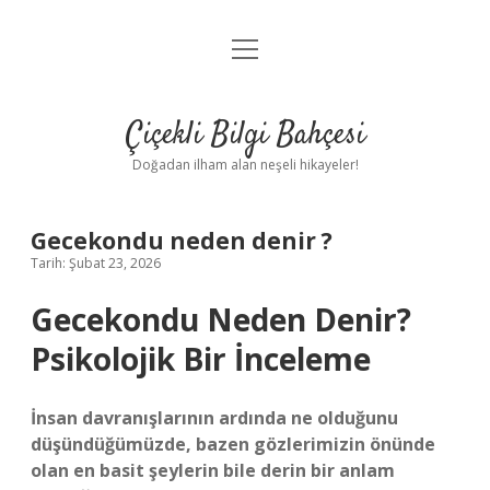
menüyü
Anasayfa
aç
Gizlilik Politikası
Çiçekli Bilgi Bahçesi
Yasal Uyarı
Doğadan ilham alan neşeli hikayeler!
Hakkımızda
Gecekondu neden denir ?
Tarih: Şubat 23, 2026
Gecekondu Neden Denir?
Psikolojik Bir İnceleme
İnsan davranışlarının ardında ne olduğunu
düşündüğümüzde, bazen gözlerimizin önünde
olan en basit şeylerin bile derin bir anlam