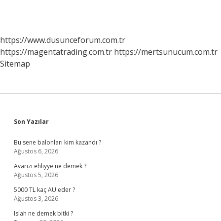
https://www.dusunceforum.com.tr
https://magentatrading.com.tr
https://mertsunucum.com.tr
Sitemap
Sidebar
Son Yazılar
Bu sene balonları kim kazandı ?
Ağustos 6, 2026
Avarızı ehliyye ne demek ?
Ağustos 5, 2026
5000 TL kaç AU eder ?
Ağustos 3, 2026
Islah ne demek bitki ?