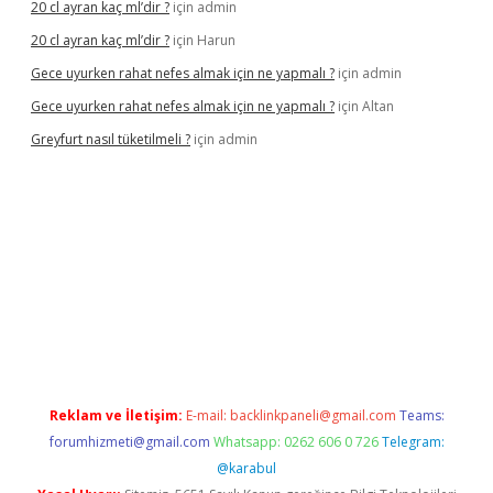
20 cl ayran kaç ml’dir ?
için
admin
20 cl ayran kaç ml’dir ?
için
Harun
Gece uyurken rahat nefes almak için ne yapmalı ?
için
admin
Gece uyurken rahat nefes almak için ne yapmalı ?
için
Altan
Greyfurt nasıl tüketilmeli ?
için
admin
exper giriş
betexper yeni giriş
Reklam ve İletişim:
E-mail:
backlinkpaneli@gmail.com
Teams:
forumhizmeti@gmail.com
Whatsapp: 0262 606 0 726
Telegram:
@karabul