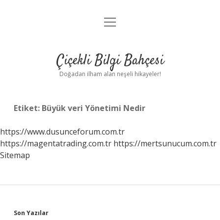
menüyü
Anasayfa
aç
Gizlilik Politikası
Çiçekli Bilgi Bahçesi
Yasal Uyarı
Doğadan ilham alan neşeli hikayeler!
Hakkımızda
Etiket:
Büyük veri Yönetimi Nedir
https://www.dusunceforum.com.tr
https://magentatrading.com.tr
https://mertsunucum.com.tr
Sitemap
Sidebar
Son Yazılar