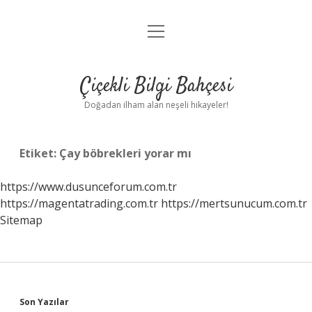
menüyü
Anasayfa
aç
Gizlilik Politikası
Çiçekli Bilgi Bahçesi
Yasal Uyarı
Doğadan ilham alan neşeli hikayeler!
Hakkımızda
Etiket:
Çay böbrekleri yorar mı
https://www.dusunceforum.com.tr
https://magentatrading.com.tr
https://mertsunucum.com.tr
Sitemap
Sidebar
Son Yazılar