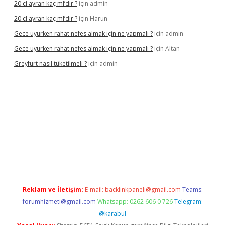
20 cl ayran kaç ml’dir ?
için
admin
20 cl ayran kaç ml’dir ?
için
Harun
Gece uyurken rahat nefes almak için ne yapmalı ?
için
admin
Gece uyurken rahat nefes almak için ne yapmalı ?
için
Altan
Greyfurt nasıl tüketilmeli ?
için
admin
//grandopera.bet/
ilbetgir.net
betexper giriş
betexper yeni giri
Reklam ve İletişim:
E-mail:
backlinkpaneli@gmail.com
Teams:
forumhizmeti@gmail.com
Whatsapp: 0262 606 0 726
Telegram:
@karabul