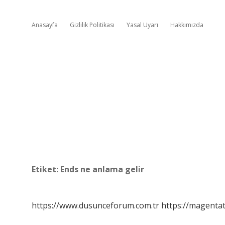
Anasayfa
Gizlilik Politikası
Yasal Uyarı
Hakkımızda
Etiket:
Ends ne anlama gelir
https://www.dusunceforum.com.tr
https://magentat