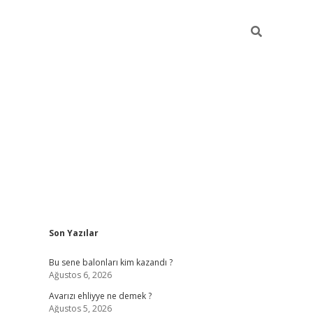
Sidebar
Son Yazılar
https://grandoper
Bu sene balonları kim kazandı ?
Ağustos 6, 2026
Avarızı ehliyye ne demek ?
Ağustos 5, 2026