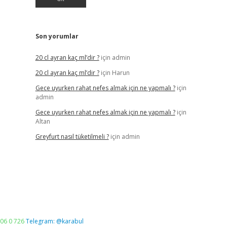
Son yorumlar
20 cl ayran kaç ml’dir ?
için
admin
20 cl ayran kaç ml’dir ?
için
Harun
Gece uyurken rahat nefes almak için ne yapmalı ?
için
admin
Gece uyurken rahat nefes almak için ne yapmalı ?
için
Altan
Greyfurt nasıl tüketilmeli ?
için
admin
06 0 726
Telegram: @karabul