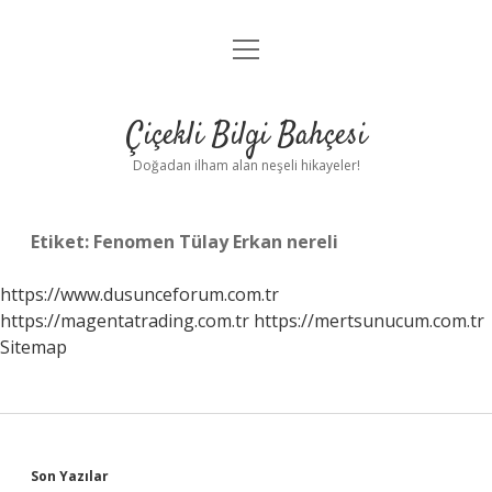
menüyü
Anasayfa
aç
Gizlilik Politikası
Çiçekli Bilgi Bahçesi
Yasal Uyarı
Doğadan ilham alan neşeli hikayeler!
Hakkımızda
Etiket:
Fenomen Tülay Erkan nereli
https://www.dusunceforum.com.tr
https://magentatrading.com.tr
https://mertsunucum.com.tr
Sitemap
Sidebar
Son Yazılar