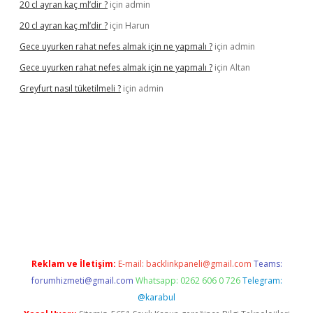
20 cl ayran kaç ml’dir ?
için
admin
20 cl ayran kaç ml’dir ?
için
Harun
Gece uyurken rahat nefes almak için ne yapmalı ?
için
admin
Gece uyurken rahat nefes almak için ne yapmalı ?
için
Altan
Greyfurt nasıl tüketilmeli ?
için
admin
://grandopera.bet/
ilbetgir.net
betexper giriş
betexper yeni gi
Reklam ve İletişim:
E-mail:
backlinkpaneli@gmail.com
Teams:
forumhizmeti@gmail.com
Whatsapp: 0262 606 0 726
Telegram:
@karabul