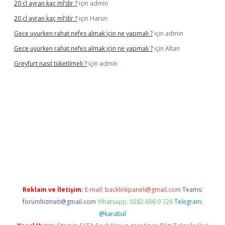
20 cl ayran kaç ml’dir ?
için
admin
20 cl ayran kaç ml’dir ?
için
Harun
Gece uyurken rahat nefes almak için ne yapmalı ?
için
admin
Gece uyurken rahat nefes almak için ne yapmalı ?
için
Altan
Greyfurt nasıl tüketilmeli ?
için
admin
/grandopera.bet/
ilbetgir.net
betexper giriş
betexper yeni giri
Reklam ve İletişim:
E-mail:
backlinkpaneli@gmail.com
Teams:
forumhizmeti@gmail.com
Whatsapp: 0262 606 0 726
Telegram:
@karabul