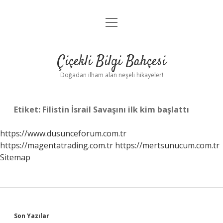
menüyü
Anasayfa
aç
Gizlilik Politikası
Çiçekli Bilgi Bahçesi
Yasal Uyarı
Doğadan ilham alan neşeli hikayeler!
Hakkımızda
Etiket:
Filistin İsrail Savaşını ilk kim başlattı
https://www.dusunceforum.com.tr
https://magentatrading.com.tr
https://mertsunucum.com.tr
Sitemap
Sidebar
Son Yazılar