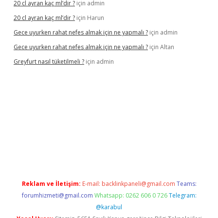
20 cl ayran kaç ml’dir ?
için
admin
20 cl ayran kaç ml’dir ?
için
Harun
Gece uyurken rahat nefes almak için ne yapmalı ?
için
admin
Gece uyurken rahat nefes almak için ne yapmalı ?
için
Altan
Greyfurt nasıl tüketilmeli ?
için
admin
/grandopera.bet/
ilbetgir.net
betexper giriş
betexper yeni giri
Reklam ve İletişim:
E-mail:
backlinkpaneli@gmail.com
Teams:
forumhizmeti@gmail.com
Whatsapp: 0262 606 0 726
Telegram:
@karabul