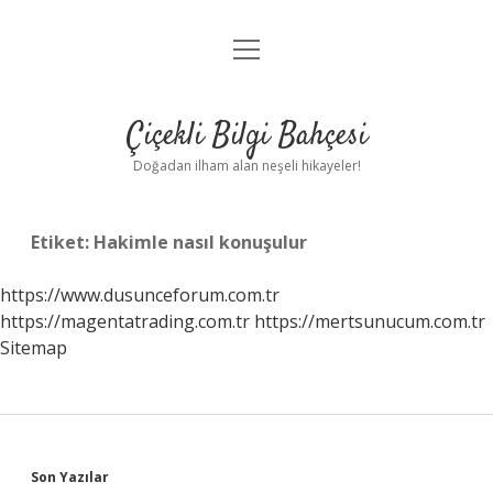
menüyü
Anasayfa
aç
Gizlilik Politikası
Çiçekli Bilgi Bahçesi
Yasal Uyarı
Doğadan ilham alan neşeli hikayeler!
Hakkımızda
Etiket:
Hakimle nasıl konuşulur
https://www.dusunceforum.com.tr
https://magentatrading.com.tr
https://mertsunucum.com.tr
Sitemap
Sidebar
Son Yazılar