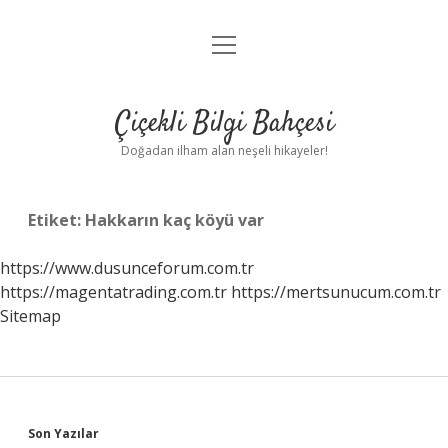
menüyü
Anasayfa
aç
Gizlilik Politikası
Çiçekli Bilgi Bahçesi
Yasal Uyarı
Doğadan ilham alan neşeli hikayeler!
Hakkımızda
Etiket:
Hakkarın kaç köyü var
https://www.dusunceforum.com.tr
https://magentatrading.com.tr
https://mertsunucum.com.tr
Sitemap
Sidebar
Son Yazılar