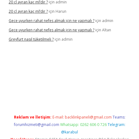
20 cl ayran kaç ml’dir ?
için
admin
20 cl ayran kaç ml’dir ?
için
Harun
Gece uyurken rahat nefes almak için ne yapmalı ?
için
admin
Gece uyurken rahat nefes almak için ne yapmalı ?
için
Altan
Greyfurt nasıl tüketilmeli ?
için
admin
//grandopera.bet/
ilbetgir.net
betexper giriş
betexper yeni giri
Reklam ve İletişim:
E-mail:
backlinkpaneli@gmail.com
Teams:
forumhizmeti@gmail.com
Whatsapp: 0262 606 0 726
Telegram:
@karabul