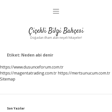
menüyü
Anasayfa
aç
Gizlilik Politikası
Çiçekli Bilgi Bahçesi
Yasal Uyarı
Doğadan ilham alan neşeli hikayeler!
Hakkımızda
Etiket:
Neden abi denir
https://www.dusunceforum.com.tr
https://magentatrading.com.tr
https://mertsunucum.com.tr
Sitemap
Sidebar
Son Yazılar