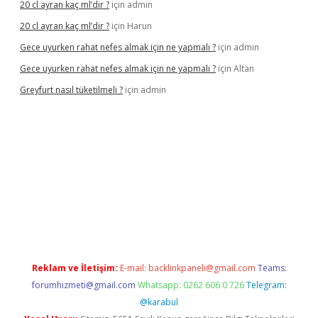
20 cl ayran kaç ml’dir ?
için
admin
20 cl ayran kaç ml’dir ?
için
Harun
Gece uyurken rahat nefes almak için ne yapmalı ?
için
admin
Gece uyurken rahat nefes almak için ne yapmalı ?
için
Altan
Greyfurt nasıl tüketilmeli ?
için
admin
//grandopera.bet/
ilbetgir.net
betexper giriş
betexper yeni giri
Reklam ve İletişim:
E-mail:
backlinkpaneli@gmail.com
Teams:
forumhizmeti@gmail.com
Whatsapp: 0262 606 0 726
Telegram:
@karabul