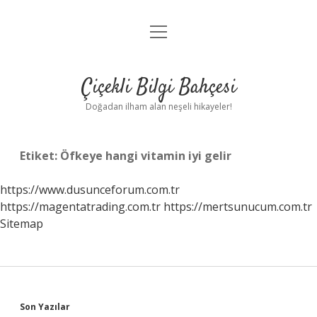
menüyü
Anasayfa
aç
Gizlilik Politikası
Çiçekli Bilgi Bahçesi
Yasal Uyarı
Doğadan ilham alan neşeli hikayeler!
Hakkımızda
Etiket:
Öfkeye hangi vitamin iyi gelir
https://www.dusunceforum.com.tr
https://magentatrading.com.tr
https://mertsunucum.com.tr
Sitemap
Sidebar
Son Yazılar