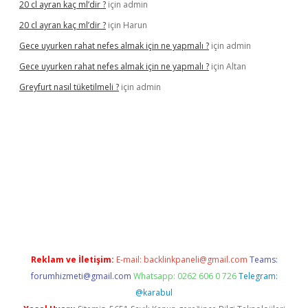
20 cl ayran kaç ml’dir ?
için
admin
20 cl ayran kaç ml’dir ?
için
Harun
Gece uyurken rahat nefes almak için ne yapmalı ?
için
admin
Gece uyurken rahat nefes almak için ne yapmalı ?
için
Altan
Greyfurt nasıl tüketilmeli ?
için
admin
s://grandopera.bet/
ilbetgir.net
betexper giriş
betexper yeni g
Reklam ve İletişim:
E-mail:
backlinkpaneli@gmail.com
Teams:
forumhizmeti@gmail.com
Whatsapp: 0262 606 0 726
Telegram:
@karabul