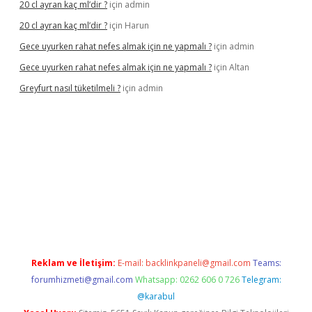
20 cl ayran kaç ml’dir ?
için
admin
20 cl ayran kaç ml’dir ?
için
Harun
Gece uyurken rahat nefes almak için ne yapmalı ?
için
admin
Gece uyurken rahat nefes almak için ne yapmalı ?
için
Altan
Greyfurt nasıl tüketilmeli ?
için
admin
s://grandopera.bet/
ilbetgir.net
betexper giriş
betexper yeni gi
Reklam ve İletişim:
E-mail:
backlinkpaneli@gmail.com
Teams:
forumhizmeti@gmail.com
Whatsapp: 0262 606 0 726
Telegram:
@karabul