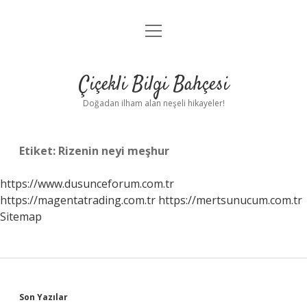
menüyü
Anasayfa
aç
Gizlilik Politikası
Çiçekli Bilgi Bahçesi
Yasal Uyarı
Doğadan ilham alan neşeli hikayeler!
Hakkımızda
Etiket:
Rizenin neyi meşhur
https://www.dusunceforum.com.tr
https://magentatrading.com.tr
https://mertsunucum.com.tr
Sitemap
Sidebar
Son Yazılar