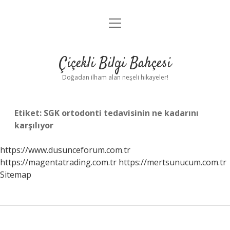
menüyü
Anasayfa
aç
Gizlilik Politikası
Çiçekli Bilgi Bahçesi
Yasal Uyarı
Doğadan ilham alan neşeli hikayeler!
Hakkımızda
Etiket:
SGK ortodonti tedavisinin ne kadarını
karşılıyor
https://www.dusunceforum.com.tr
https://magentatrading.com.tr
https://mertsunucum.com.tr
Sitemap