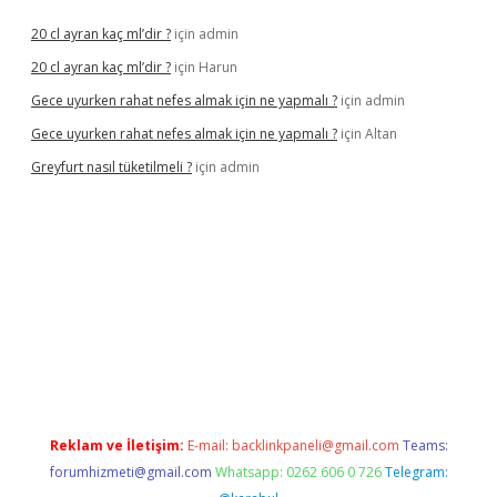
20 cl ayran kaç ml’dir ?
için
admin
20 cl ayran kaç ml’dir ?
için
Harun
Gece uyurken rahat nefes almak için ne yapmalı ?
için
admin
Gece uyurken rahat nefes almak için ne yapmalı ?
için
Altan
Greyfurt nasıl tüketilmeli ?
için
admin
//grandopera.bet/
ilbetgir.net
betexper giriş
betexper yeni gir
Reklam ve İletişim:
E-mail:
backlinkpaneli@gmail.com
Teams:
forumhizmeti@gmail.com
Whatsapp: 0262 606 0 726
Telegram: