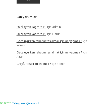
Son yorumlar
20 cl ayran kaç ml’dir ?
için
admin
20 cl ayran kaç ml’dir ?
için
Harun
Gece uyurken rahat nefes almak için ne yapmalı ?
için
admin
Gece uyurken rahat nefes almak için ne yapmalı ?
için
Altan
Greyfurt nasıl tüketilmeli ?
için
admin
06 0 726
Telegram: @karabul