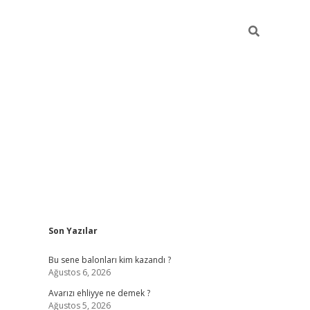
Sidebar
Son Yazılar
https://grandoper
Bu sene balonları kim kazandı ?
Ağustos 6, 2026
Avarızı ehliyye ne demek ?
Ağustos 5, 2026