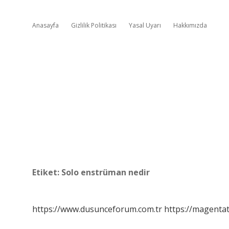
Anasayfa
Gizlilik Politikası
Yasal Uyarı
Hakkımızda
Etiket:
Solo enstrüman nedir
https://www.dusunceforum.com.tr
https://magentat