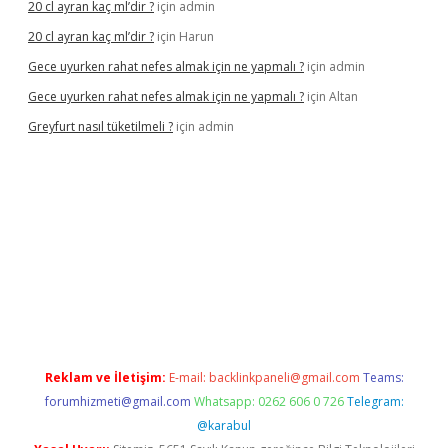
20 cl ayran kaç ml’dir ?
için
admin
20 cl ayran kaç ml’dir ?
için
Harun
Gece uyurken rahat nefes almak için ne yapmalı ?
için
admin
Gece uyurken rahat nefes almak için ne yapmalı ?
için
Altan
Greyfurt nasıl tüketilmeli ?
için
admin
/grandopera.bet/
ilbetgir.net
betexper giriş
betexper yeni giri
Reklam ve İletişim:
E-mail:
backlinkpaneli@gmail.com
Teams:
forumhizmeti@gmail.com
Whatsapp: 0262 606 0 726
Telegram:
@karabul