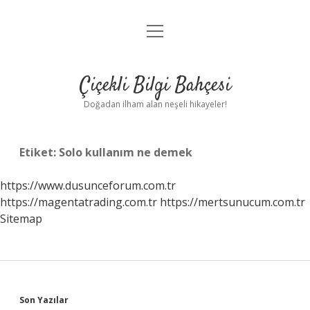
menüyü
Anasayfa
aç
Gizlilik Politikası
Çiçekli Bilgi Bahçesi
Yasal Uyarı
Doğadan ilham alan neşeli hikayeler!
Hakkımızda
Etiket:
Solo kullanım ne demek
https://www.dusunceforum.com.tr
https://magentatrading.com.tr
https://mertsunucum.com.tr
Sitemap
Sidebar
Son Yazılar