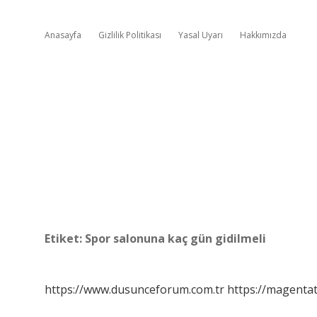
Anasayfa
Gizlilik Politikası
Yasal Uyarı
Hakkımızda
Etiket:
Spor salonuna kaç gün gidilmeli
https://www.dusunceforum.com.tr
https://magentat