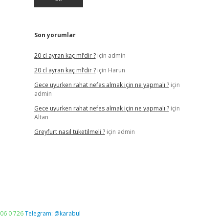
Son yorumlar
20 cl ayran kaç ml’dir ?
için
admin
20 cl ayran kaç ml’dir ?
için
Harun
Gece uyurken rahat nefes almak için ne yapmalı ?
için
admin
Gece uyurken rahat nefes almak için ne yapmalı ?
için
Altan
Greyfurt nasıl tüketilmeli ?
için
admin
06 0 726
Telegram: @karabul