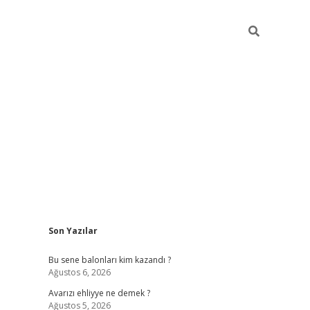
Sidebar
Son Yazılar
https://grandoper
Bu sene balonları kim kazandı ?
Ağustos 6, 2026
Avarızı ehliyye ne demek ?
Ağustos 5, 2026