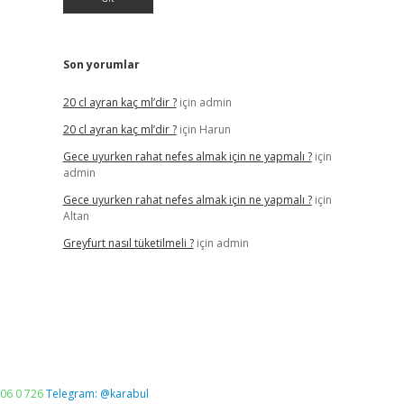
Son yorumlar
20 cl ayran kaç ml’dir ?
için
admin
20 cl ayran kaç ml’dir ?
için
Harun
Gece uyurken rahat nefes almak için ne yapmalı ?
için
admin
Gece uyurken rahat nefes almak için ne yapmalı ?
için
Altan
Greyfurt nasıl tüketilmeli ?
için
admin
06 0 726
Telegram: @karabul