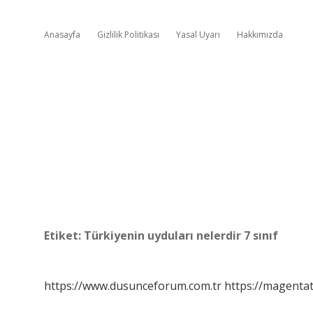
Anasayfa
Gizlilik Politikası
Yasal Uyarı
Hakkımızda
Etiket:
Türkiyenin uyduları nelerdir 7 sınıf
https://www.dusunceforum.com.tr
https://magentat