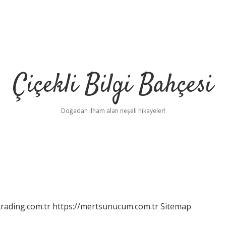
Çiçekli Bilgi Bahçesi
Doğadan ilham alan neşeli hikayeler!
https://grandop
rading.com.tr
https://mertsunucum.com.tr
Sitemap