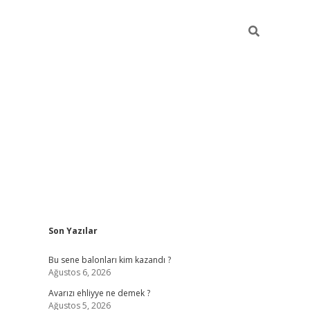
Sidebar
Son Yazılar
era.bet/
ilbetgir.net
betexper giriş
betexper yeni giriş
Bu sene balonları kim kazandı ?
Ağustos 6, 2026
Avarızı ehliyye ne demek ?
Ağustos 5, 2026