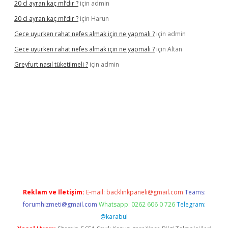
20 cl ayran kaç ml’dir ?
için
admin
20 cl ayran kaç ml’dir ?
için
Harun
Gece uyurken rahat nefes almak için ne yapmalı ?
için
admin
Gece uyurken rahat nefes almak için ne yapmalı ?
için
Altan
Greyfurt nasıl tüketilmeli ?
için
admin
//grandopera.bet/
ilbetgir.net
betexper giriş
betexper yeni giri
Reklam ve İletişim:
E-mail:
backlinkpaneli@gmail.com
Teams:
forumhizmeti@gmail.com
Whatsapp: 0262 606 0 726
Telegram:
@karabul