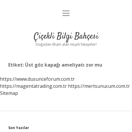
menüyü
Anasayfa
aç
Gizlilik Politikası
Çiçekli Bilgi Bahçesi
Yasal Uyarı
Doğadan ilham alan neşeli hikayeler!
Hakkımızda
Etiket:
Üst göz kapağı ameliyatı zor mu
https://www.dusunceforum.com.tr
https://magentatrading.com.tr
https://mertsunucum.com.tr
Sitemap
Sidebar
Son Yazılar