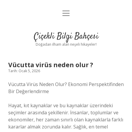
menüyü
Anasayfa
aç
Gizlilik Politikası
Çiçekli Bilgi Bahçesi
Yasal Uyarı
Doğadan ilham alan neşeli hikayeler!
Hakkımızda
Vücutta virüs neden olur ?
Tarih: Ocak 5, 2026
Vücutta Virüs Neden Olur? Ekonomi Perspektifinden
Bir Değerlendirme
Hayat, kıt kaynaklar ve bu kaynaklar üzerindeki
seçimler arasında şekillenir. İnsanlar, toplumlar ve
ekonomiler, her zaman sınırlı olan kaynaklarla farklı
kararlar almak zorunda kalır. Sağlık, en temel