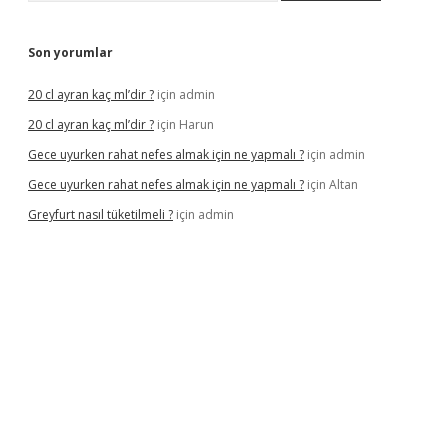
Son yorumlar
20 cl ayran kaç ml’dir ?
için
admin
20 cl ayran kaç ml’dir ?
için
Harun
Gece uyurken rahat nefes almak için ne yapmalı ?
için
admin
Gece uyurken rahat nefes almak için ne yapmalı ?
için
Altan
Greyfurt nasıl tüketilmeli ?
için
admin
.bet/
ilbetgir.net
betexper giriş
betexper yeni giriş