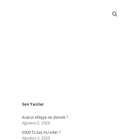
Sidebar
Son Yazılar
https://grandopera.bet/
i
Avarızı ehliyye ne demek ?
Ağustos 5, 2026
5000 TL kaç AU eder ?
Ağustos 3, 2026