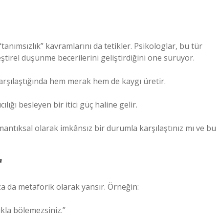
anımsızlık” kavramlarını da tetikler. Psikologlar, bu tür
irel düşünme becerilerini geliştirdiğini öne sürüyor.
arşılaştığında hem merak hem de kaygı üretir.
ğı besleyen bir itici güç haline gelir.
antıksal olarak imkânsız bir durumla karşılaştınız mı ve bu
f
za da metaforik olarak yansır. Örneğin:
ukla bölemezsiniz.”