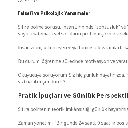
Felsefi ve Psikolojik Yansımalar
Sıfıra bölme sorusu, insan zihninde “sonsuzluk” ve “t
soyut matematiksel soruların problem çözme ve eleşt
İnsan zihni, bilinmeyen veya tanımsız kavramlarla k
Bu durum, öğrenme sürecinde motivasyon ve yaratıcılı
Okuyucuya soruyorum: Siz hiç günlük hayatınızda, m
sizi nasıl düşündürdü?
Pratik İpuçları ve Günlük Perspekti
Sıfıra bölmenin teorik imkânsızlığı günlük hayatımı
Zaman yönetimi: “Bir günde 24 saati, 0 saatlik boşl