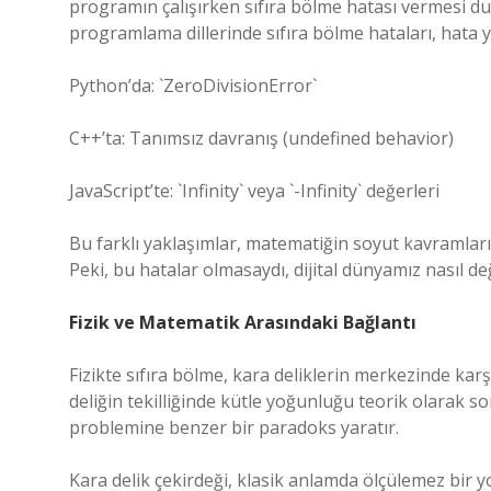
programın çalışırken sıfıra bölme hatası vermesi du
programlama dillerinde sıfıra bölme hataları, hata y
Python’da: `ZeroDivisionError`
C++’ta: Tanımsız davranış (undefined behavior)
JavaScript’te: `Infinity` veya `-Infinity` değerleri
Bu farklı yaklaşımlar, matematiğin soyut kavramların
Peki, bu hatalar olmasaydı, dijital dünyamız nasıl değ
Fizik ve Matematik Arasındaki Bağlantı
Fizikte sıfıra bölme, kara deliklerin merkezinde karşı
deliğin tekilliğinde kütle yoğunluğu teorik olarak s
problemine benzer bir paradoks yaratır.
Kara delik çekirdeği, klasik anlamda ölçülemez bir y