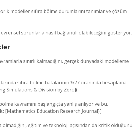
eorik modeller sıfıra bölme durumlarını tanımlar ve çözüm
rensel sorunlarla nasıl bağlantılı olabileceğini gösteriyor.
kler
avramlarla sınırlı kalmadığını, gerçek dünyadaki modelleme
nlarında sıfıra bölme hatalarının %27 oranında hesaplama
ng Simulations & Division by Zero](
a bölme kavramını başlangıçta yanlış anlıyor ve bu,
k:
[Mathematics Education Research Journal](
a olmadığını, eğitim ve teknoloji açısından da kritik olduğunu