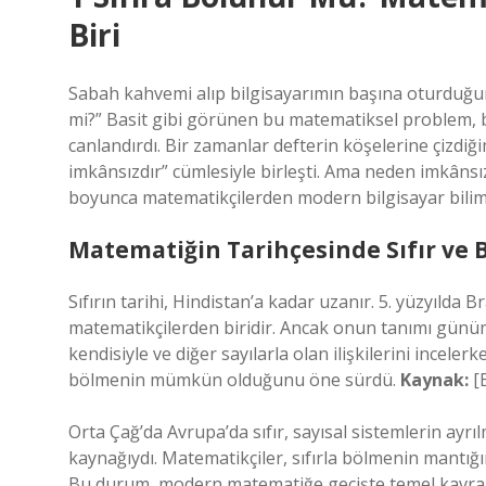
Biri
Sabah kahvemi alıp bilgisayarımın başına oturduğumd
mi?” Basit gibi görünen bu matematiksel problem, 
canlandırdı. Bir zamanlar defterin köşelerine çizdiğ
imkânsızdır” cümlesiyle birleşti. Ama neden imkânsız
boyunca matematikçilerden modern bilgisayar bilim
Matematiğin Tarihçesinde Sıfır ve
Sıfırın tarihi, Hindistan’a kadar uzanır. 5. yüzyılda B
matematikçilerden biridir. Ancak onun tanımı günüm
kendisiyle ve diğer sayılarla olan ilişkilerini incelerk
bölmenin mümkün olduğunu öne sürdü.
Kaynak:
[B
Orta Çağ’da Avrupa’da sıfır, sayısal sistemlerin ayrı
kaynağıydı. Matematikçiler, sıfırla bölmenin mantığın
Bu durum, modern matematiğe geçişte temel kavraml