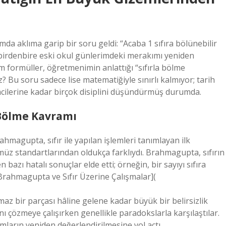
a aklıma garip bir soru geldi: “Acaba 1 sıfıra bölünebilir
birdenbire eski okul günlerimdeki merakımı yeniden
im formüller, öğretmenimin anlattığı “sıfırla bölme
? Bu soru sadece lise matematiğiyle sınırlı kalmıyor; tarih
cilerine kadar birçok disiplini düşündürmüş durumda.
 Bölme Kavramı
rahmagupta, sıfır ile yapılan işlemleri tanımlayan ilk
üz standartlarından oldukça farklıydı. Brahmagupta, sıfırın
en bazı hatalı sonuçlar elde etti; örneğin, bir sayıyı sıfıra
rahmagupta ve Sıfır Üzerine Çalışmalar](
lmaz bir parçası hâline gelene kadar büyük bir belirsizlik
ı çözmeye çalışırken genellikle paradokslarla karşılaştılar.
arın yeniden değerlendirilmesine yol açtı.