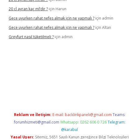
20 cl ayran kaç ml’dir ?
için
Harun
Gece uyurken rahat nefes almak için ne yapmalı ?
için
admin
Gece uyurken rahat nefes almak için ne yapmalı ?
için
Altan
Greyfurt nasıl tüketilmeli ?
için
admin
.bet/
ilbetgir.net
betexper giriş
betexper yeni giriş
Reklam ve İletişim:
E-mail:
backlinkpaneli@gmail.com
Teams:
forumhizmeti@gmail.com
Whatsapp: 0262 606 0 726
Telegram:
@karabul
Yasal Uyarı:
Sitemiz, 5651 Sayılı Kanun gereğince Bilgi Teknolojileri