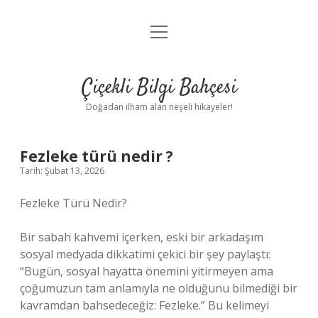
menüyü
Anasayfa
aç
Gizlilik Politikası
Çiçekli Bilgi Bahçesi
Yasal Uyarı
Doğadan ilham alan neşeli hikayeler!
Hakkımızda
Fezleke türü nedir ?
Tarih: Şubat 13, 2026
Fezleke Türü Nedir?
Bir sabah kahvemi içerken, eski bir arkadaşım
sosyal medyada dikkatimi çekici bir şey paylaştı:
“Bugün, sosyal hayatta önemini yitirmeyen ama
çoğumuzun tam anlamıyla ne olduğunu bilmediği bir
kavramdan bahsedeceğiz: Fezleke.” Bu kelimeyi