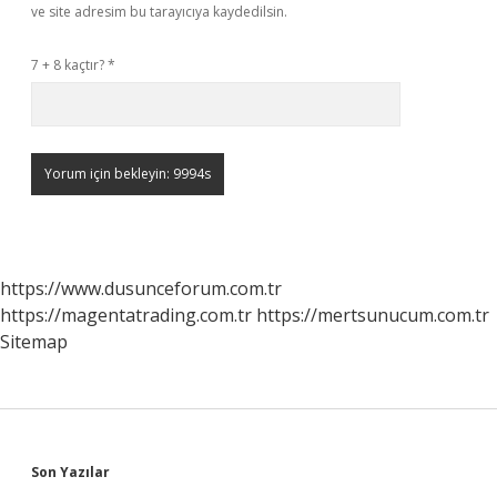
ve site adresim bu tarayıcıya kaydedilsin.
7 + 8 kaçtır?
*
https://www.dusunceforum.com.tr
https://magentatrading.com.tr
https://mertsunucum.com.tr
Sitemap
Sidebar
Son Yazılar