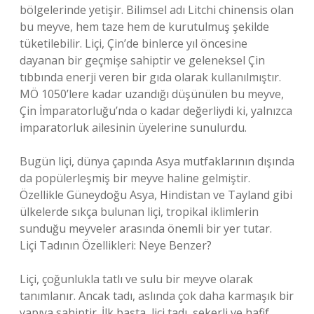
bölgelerinde yetişir. Bilimsel adı Litchi chinensis olan
bu meyve, hem taze hem de kurutulmuş şekilde
tüketilebilir. Liçi, Çin’de binlerce yıl öncesine
dayanan bir geçmişe sahiptir ve geleneksel Çin
tıbbında enerji veren bir gıda olarak kullanılmıştır.
MÖ 1050’lere kadar uzandığı düşünülen bu meyve,
Çin İmparatorluğu’nda o kadar değerliydi ki, yalnızca
imparatorluk ailesinin üyelerine sunulurdu.
Bugün liçi, dünya çapında Asya mutfaklarının dışında
da popülerleşmiş bir meyve haline gelmiştir.
Özellikle Güneydoğu Asya, Hindistan ve Tayland gibi
ülkelerde sıkça bulunan liçi, tropikal iklimlerin
sunduğu meyveler arasında önemli bir yer tutar.
Liçi Tadının Özellikleri: Neye Benzer?
Liçi, çoğunlukla tatlı ve sulu bir meyve olarak
tanımlanır. Ancak tadı, aslında çok daha karmaşık bir
yapıya sahiptir. İlk başta, liçi tadı, şekerli ve hafif