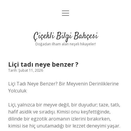
menüyü
Anasayfa
aç
Gizlilik Politikası
Çiçekli Bilgi Bahçesi
Yasal Uyarı
Doğadan ilham alan neşeli hikayeler!
Hakkımızda
Liçi tadı neye benzer ?
Tarih: Şubat 11, 2026
Liçi Tadı Neye Benzer? Bir Meyvenin Derinliklerine
Yolculuk
Liçi, yalnızca bir meyve değil, bir duyudur; taze, tatlı,
hafif asidik ve sıradışı. Kimisi onu keşfettiğinde,
dilinde bir egzotik aromanın izlerini bırakırken,
kimisi ise hiç unutamadığı bir lezzet deneyimi yaşar.