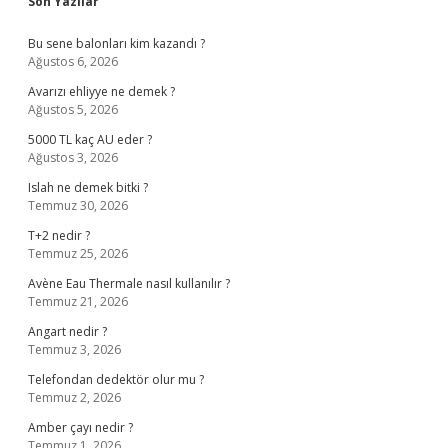
Sidebar
Son Yazılar
Bu sene balonları kim kazandı ?
Ağustos 6, 2026
Avarızı ehliyye ne demek ?
Ağustos 5, 2026
5000 TL kaç AU eder ?
Ağustos 3, 2026
Islah ne demek bitki ?
Temmuz 30, 2026
T+2 nedir ?
Temmuz 25, 2026
Avène Eau Thermale nasıl kullanılır ?
Temmuz 21, 2026
Angart nedir ?
Temmuz 3, 2026
Telefondan dedektör olur mu ?
Temmuz 2, 2026
Amber çayı nedir ?
Temmuz 1, 2026