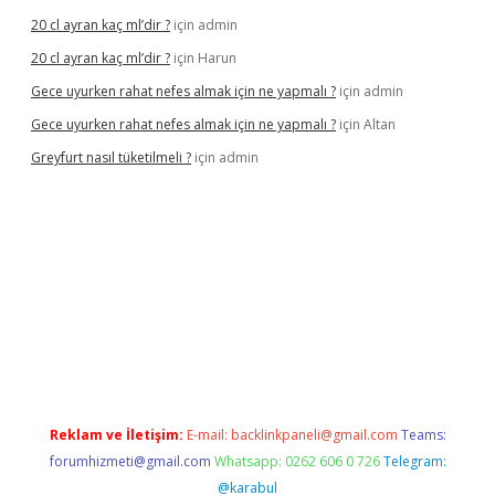
20 cl ayran kaç ml’dir ?
için
admin
20 cl ayran kaç ml’dir ?
için
Harun
Gece uyurken rahat nefes almak için ne yapmalı ?
için
admin
Gece uyurken rahat nefes almak için ne yapmalı ?
için
Altan
Greyfurt nasıl tüketilmeli ?
için
admin
.bet/
ilbetgir.net
betexper giriş
betexper yeni giriş
Reklam ve İletişim:
E-mail:
backlinkpaneli@gmail.com
Teams:
forumhizmeti@gmail.com
Whatsapp: 0262 606 0 726
Telegram:
@karabul