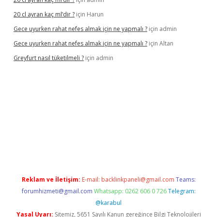
20 cl ayran kaç ml’dir ?
için
Harun
Gece uyurken rahat nefes almak için ne yapmalı ?
için
admin
Gece uyurken rahat nefes almak için ne yapmalı ?
için
Altan
Greyfurt nasıl tüketilmeli ?
için
admin
r.net
betexper giriş
betexper yeni giriş
Reklam ve İletişim:
E-mail:
backlinkpaneli@gmail.com
Teams:
forumhizmeti@gmail.com
Whatsapp: 0262 606 0 726
Telegram:
@karabul
Yasal Uyarı:
Sitemiz, 5651 Sayılı Kanun gereğince Bilgi Teknolojileri