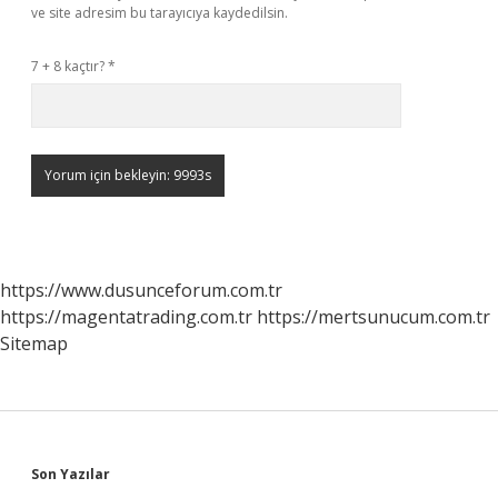
ve site adresim bu tarayıcıya kaydedilsin.
7 + 8 kaçtır?
*
https://www.dusunceforum.com.tr
https://magentatrading.com.tr
https://mertsunucum.com.tr
Sitemap
Sidebar
Son Yazılar