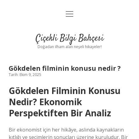
menüyü
Anasayfa
aç
Gizlilik Politikası
Çiçekli Bilgi Bahçesi
Yasal Uyarı
Doğadan ilham alan neşeli hikayeler!
Hakkımızda
Gökdelen filminin konusu nedir ?
Tarih: Ekim 9, 2025
Gökdelen Filminin Konusu
Nedir? Ekonomik
Perspektiften Bir Analiz
Bir ekonomist için her hikâye, aslında kaynakların
kıtlığı ve seçimlerin sonuçları üzerine kuruludur. Bir