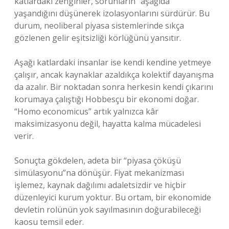
katlardaki zenginler, sorunların “aşağıda”
yaşandığını düşünerek izolasyonlarını sürdürür. Bu
durum, neoliberal piyasa sistemlerinde sıkça
gözlenen gelir eşitsizliği körlüğünü yansıtır.
Aşağı katlardaki insanlar ise kendi kendine yetmeye
çalışır, ancak kaynaklar azaldıkça kolektif dayanışma
da azalır. Bir noktadan sonra herkesin kendi çıkarını
korumaya çalıştığı Hobbesçu bir ekonomi doğar.
“Homo economicus” artık yalnızca kâr
maksimizasyonu değil, hayatta kalma mücadelesi
verir.
Sonuçta gökdelen, adeta bir “piyasa çöküşü
simülasyonu”na dönüşür. Fiyat mekanizması
işlemez, kaynak dağılımı adaletsizdir ve hiçbir
düzenleyici kurum yoktur. Bu ortam, bir ekonomide
devletin rolünün yok sayılmasının doğurabileceği
kaosu temsil eder.