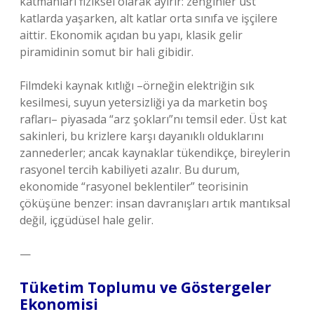
katmanları fiziksel olarak ayırır: zenginler üst
katlarda yaşarken, alt katlar orta sınıfa ve işçilere
aittir. Ekonomik açıdan bu yapı, klasik gelir
piramidinin somut bir hali gibidir.
Filmdeki kaynak kıtlığı –örneğin elektriğin sık
kesilmesi, suyun yetersizliği ya da marketin boş
rafları– piyasada “arz şokları”nı temsil eder. Üst kat
sakinleri, bu krizlere karşı dayanıklı olduklarını
zannederler; ancak kaynaklar tükendikçe, bireylerin
rasyonel tercih kabiliyeti azalır. Bu durum,
ekonomide “rasyonel beklentiler” teorisinin
çöküşüne benzer: insan davranışları artık mantıksal
değil, içgüdüsel hale gelir.
—
Tüketim Toplumu ve Göstergeler
Ekonomisi