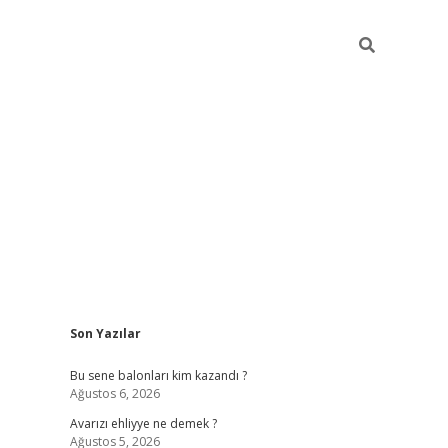
Sidebar
Son Yazılar
https://grandoper
Bu sene balonları kim kazandı ?
Ağustos 6, 2026
Avarızı ehliyye ne demek ?
Ağustos 5, 2026