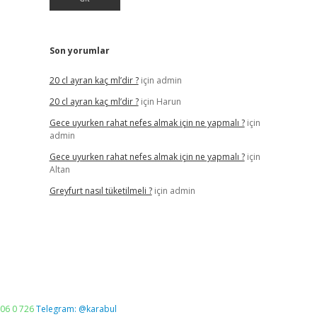
Son yorumlar
20 cl ayran kaç ml’dir ?
için
admin
20 cl ayran kaç ml’dir ?
için
Harun
Gece uyurken rahat nefes almak için ne yapmalı ?
için
admin
Gece uyurken rahat nefes almak için ne yapmalı ?
için
Altan
Greyfurt nasıl tüketilmeli ?
için
admin
06 0 726
Telegram: @karabul