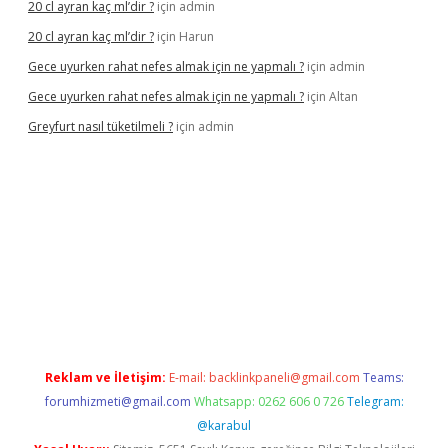
20 cl ayran kaç ml’dir ?
için
admin
20 cl ayran kaç ml’dir ?
için
Harun
Gece uyurken rahat nefes almak için ne yapmalı ?
için
admin
Gece uyurken rahat nefes almak için ne yapmalı ?
için
Altan
Greyfurt nasıl tüketilmeli ?
için
admin
/grandopera.bet/
ilbetgir.net
betexper giriş
betexper yeni giri
Reklam ve İletişim:
E-mail:
backlinkpaneli@gmail.com
Teams:
forumhizmeti@gmail.com
Whatsapp: 0262 606 0 726
Telegram:
@karabul