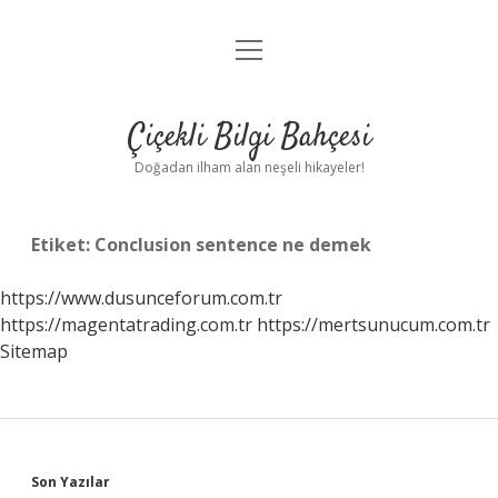
menüyü
Anasayfa
aç
Gizlilik Politikası
Çiçekli Bilgi Bahçesi
Yasal Uyarı
Doğadan ilham alan neşeli hikayeler!
Hakkımızda
Etiket:
Conclusion sentence ne demek
https://www.dusunceforum.com.tr
https://magentatrading.com.tr
https://mertsunucum.com.tr
Sitemap
Sidebar
Son Yazılar