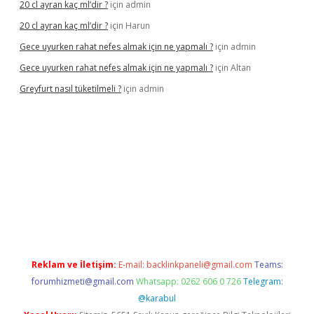
20 cl ayran kaç ml’dir ?
için
admin
20 cl ayran kaç ml’dir ?
için
Harun
Gece uyurken rahat nefes almak için ne yapmalı ?
için
admin
Gece uyurken rahat nefes almak için ne yapmalı ?
için
Altan
Greyfurt nasıl tüketilmeli ?
için
admin
/grandopera.bet/
ilbetgir.net
betexper giriş
betexper yeni giri
Reklam ve İletişim:
E-mail:
backlinkpaneli@gmail.com
Teams:
forumhizmeti@gmail.com
Whatsapp: 0262 606 0 726
Telegram:
@karabul