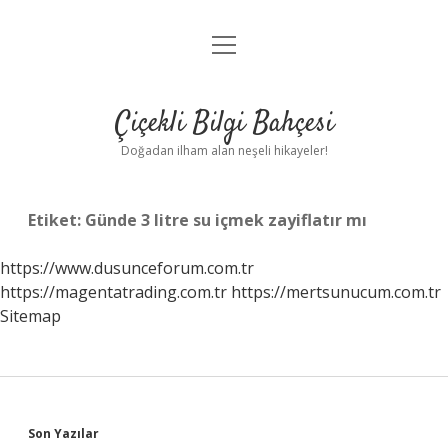
menüyü
Anasayfa
aç
Gizlilik Politikası
Çiçekli Bilgi Bahçesi
Yasal Uyarı
Doğadan ilham alan neşeli hikayeler!
Hakkımızda
Etiket:
Günde 3 litre su içmek zayiflatır mı
https://www.dusunceforum.com.tr
https://magentatrading.com.tr
https://mertsunucum.com.tr
Sitemap
Sidebar
Son Yazılar