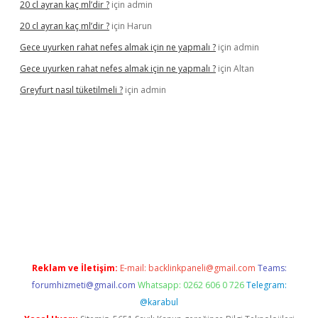
20 cl ayran kaç ml’dir ?
için
admin
20 cl ayran kaç ml’dir ?
için
Harun
Gece uyurken rahat nefes almak için ne yapmalı ?
için
admin
Gece uyurken rahat nefes almak için ne yapmalı ?
için
Altan
Greyfurt nasıl tüketilmeli ?
için
admin
//grandopera.bet/
ilbetgir.net
betexper giriş
betexper yeni gir
Reklam ve İletişim:
E-mail:
backlinkpaneli@gmail.com
Teams:
forumhizmeti@gmail.com
Whatsapp: 0262 606 0 726
Telegram:
@karabul