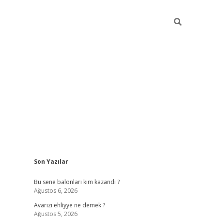
Sidebar
Son Yazılar
https://grandopera
Bu sene balonları kim kazandı ?
Ağustos 6, 2026
Avarızı ehliyye ne demek ?
Ağustos 5, 2026