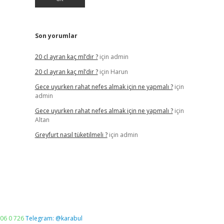
Son yorumlar
20 cl ayran kaç ml’dir ?
için
admin
20 cl ayran kaç ml’dir ?
için
Harun
Gece uyurken rahat nefes almak için ne yapmalı ?
için
admin
Gece uyurken rahat nefes almak için ne yapmalı ?
için
Altan
Greyfurt nasıl tüketilmeli ?
için
admin
06 0 726
Telegram: @karabul