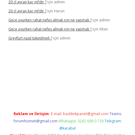
20 cl ayran kaç ml’dir ?
için
admin
20 cl ayran kaç ml’dir ?
için
Harun
Gece uyurken rahat nefes almak için ne yapmalı ?
için
admin
Gece uyurken rahat nefes almak için ne yapmalı ?
için
Altan
Greyfurt nasıl tüketilmeli ?
için
admin
//grandopera.bet/
ilbetgir.net
betexper giriş
betexper yeni giri
Reklam ve İletişim:
E-mail:
backlinkpaneli@gmail.com
Teams:
forumhizmeti@gmail.com
Whatsapp: 0262 606 0 726
Telegram:
@karabul