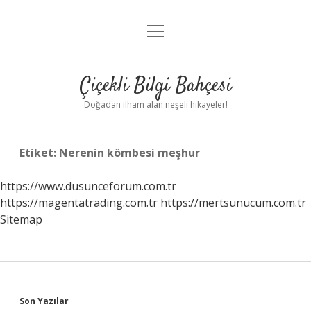
menüyü
Anasayfa
aç
Gizlilik Politikası
Çiçekli Bilgi Bahçesi
Yasal Uyarı
Doğadan ilham alan neşeli hikayeler!
Hakkımızda
Etiket:
Nerenin kömbesi meşhur
https://www.dusunceforum.com.tr
https://magentatrading.com.tr
https://mertsunucum.com.tr
Sitemap
Sidebar
Son Yazılar