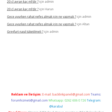
20 cl ayran kaç ml’dir ?
için
admin
20 cl ayran kaç ml’dir ?
için
Harun
Gece uyurken rahat nefes almak için ne yapmalı ?
için
admin
Gece uyurken rahat nefes almak için ne yapmalı ?
için
Altan
Greyfurt nasıl tüketilmeli ?
için
admin
//grandopera.bet/
ilbetgir.net
betexper giriş
betexper yeni giri
Reklam ve İletişim:
E-mail:
backlinkpaneli@gmail.com
Teams:
forumhizmeti@gmail.com
Whatsapp: 0262 606 0 726
Telegram:
@karabul