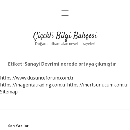
menüyü
Anasayfa
aç
Gizlilik Politikası
Çiçekli Bilgi Bahçesi
Yasal Uyarı
Doğadan ilham alan neşeli hikayeler!
Hakkımızda
Etiket:
Sanayi Devrimi nerede ortaya çıkmıştır
https://www.dusunceforum.com.tr
https://magentatrading.com.tr
https://mertsunucum.com.tr
Sitemap
Sidebar
Son Yazılar