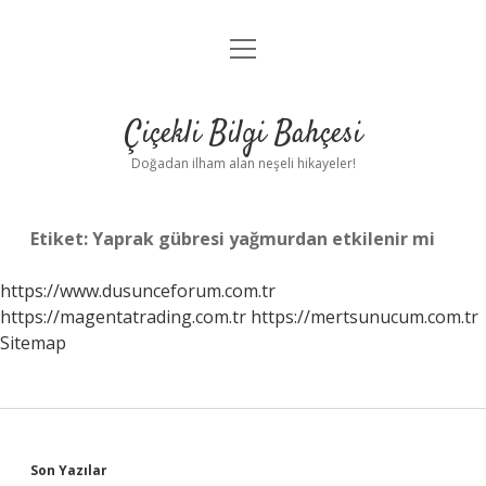
menüyü
Anasayfa
aç
Gizlilik Politikası
Çiçekli Bilgi Bahçesi
Yasal Uyarı
Doğadan ilham alan neşeli hikayeler!
Hakkımızda
Etiket:
Yaprak gübresi yağmurdan etkilenir mi
https://www.dusunceforum.com.tr
https://magentatrading.com.tr
https://mertsunucum.com.tr
Sitemap
Sidebar
Son Yazılar