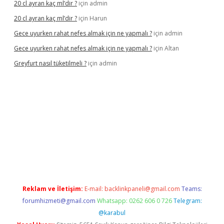
20 cl ayran kaç ml’dir ?
için
admin
20 cl ayran kaç ml’dir ?
için
Harun
Gece uyurken rahat nefes almak için ne yapmalı ?
için
admin
Gece uyurken rahat nefes almak için ne yapmalı ?
için
Altan
Greyfurt nasıl tüketilmeli ?
için
admin
https://grandopera.bet/
ilbetgir.net
betexper giriş
betexper ye
Reklam ve İletişim:
E-mail:
backlinkpaneli@gmail.com
Teams:
forumhizmeti@gmail.com
Whatsapp: 0262 606 0 726
Telegram:
@karabul