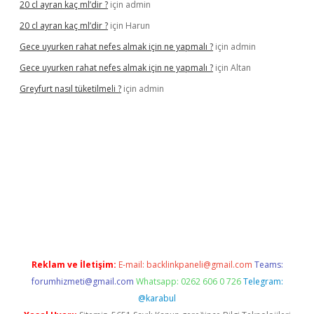
20 cl ayran kaç ml’dir ?
için
admin
20 cl ayran kaç ml’dir ?
için
Harun
Gece uyurken rahat nefes almak için ne yapmalı ?
için
admin
Gece uyurken rahat nefes almak için ne yapmalı ?
için
Altan
Greyfurt nasıl tüketilmeli ?
için
admin
/grandopera.bet/
ilbetgir.net
betexper giriş
betexper yeni giri
Reklam ve İletişim:
E-mail:
backlinkpaneli@gmail.com
Teams:
forumhizmeti@gmail.com
Whatsapp: 0262 606 0 726
Telegram:
@karabul