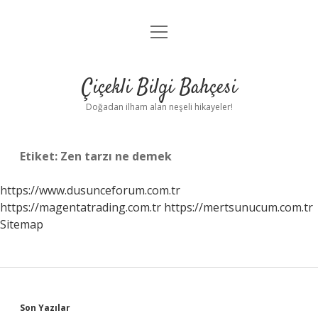
menüyü
Anasayfa
aç
Gizlilik Politikası
Çiçekli Bilgi Bahçesi
Yasal Uyarı
Doğadan ilham alan neşeli hikayeler!
Hakkımızda
Etiket:
Zen tarzı ne demek
https://www.dusunceforum.com.tr
https://magentatrading.com.tr
https://mertsunucum.com.tr
Sitemap
Sidebar
Son Yazılar