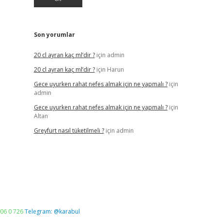
Son yorumlar
20 cl ayran kaç ml’dir ?
için
admin
20 cl ayran kaç ml’dir ?
için
Harun
Gece uyurken rahat nefes almak için ne yapmalı ?
için
admin
Gece uyurken rahat nefes almak için ne yapmalı ?
için
Altan
Greyfurt nasıl tüketilmeli ?
için
admin
06 0 726
Telegram: @karabul