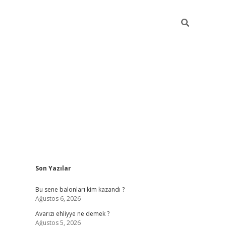
Sidebar
Son Yazılar
s://grandopera.bet/
ilbetgir.net
betexper giriş
betexper yeni g
Bu sene balonları kim kazandı ?
Ağustos 6, 2026
Avarızı ehliyye ne demek ?
Ağustos 5, 2026